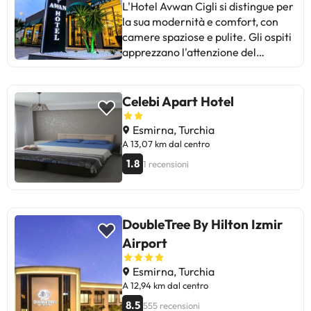
L'Hotel Avwan Cigli si distingue per
la sua modernità e comfort, con
camere spaziose e pulite. Gli ospiti
apprezzano l'attenzione del
personale, la colazione varia e il
rapporto qualità-prezzo. Alcuni
menzionano la mancanza di attività
Celebi Apart Hotel
nelle vicinanze e i rumori
dell'autostrada. Miglioramenti
Esmirna, Turchia
suggeriti includono il Wi-Fi e
A 13,07 km dal centro
l'insonorizzazione delle camere. In
1.8
1 recensioni
generale, è ideale per viaggi
d'affari e soggiorni brevi. Una
scelta consigliata per coloro che
cercano comfort e un buon servizio
DoubleTree By Hilton Izmir
a un prezzo accessibile!
Airport
Esmirna, Turchia
A 12,94 km dal centro
8.5
555 recensioni