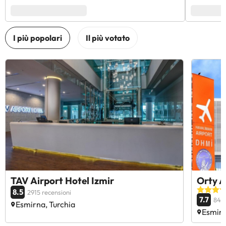
TAV Airport Hotel Izmir
Orty A
8.5
2915 recensioni
7.7
840 
Esmirna, Turchia
Esmirn