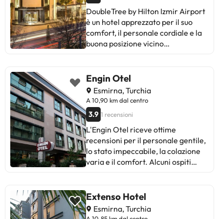
DoubleTree by Hilton Izmir Airport
è un hotel apprezzato per il suo
comfort, il personale cordiale e la
buona posizione vicino
all'aeroporto. Alcuni ospiti
suggeriscono rinnovi e
miglioramenti nella pulizia e nella
Engin Otel
manutenzione. Nonostante alcune
Esmirna, Turchia
critiche, la maggior parte
A 10,90 km dal centro
sottolinea l'attenzione del
3.9
1 recensioni
personale e la varietà della
colazione. Ideale per i viaggiatori
L'Engin Otel riceve ottime
con voli mattutini. L'esperienza
recensioni per il personale gentile,
complessiva è positiva, con
lo stato impeccabile, la colazione
commenti lusinghieri sul personale
varia e il comfort. Alcuni ospiti
e sulle strutture. Consigliato per
menzionano problemi con il Wifi,
soggiorni prima del volo.
rumori nelle camere e dettagli di
pulizia. In generale, si distingue per
Extenso Hotel
la sua posizione vicino all'aeroporto
Esmirna, Turchia
e alla stazione degli autobus,
A 10,85 km dal centro