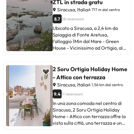
ZTL in strada gratu
sistemazione ideale per coloro che
cercano comfort nel cuore di
Siracusa, Italia
A 717 m dal centro
Ortigia, con piccoli miglioramenti
8.7
28 recensioni
da prendere in considerazione.
Ubicato a Siracusa, a 2,4 km da
Spiaggia di Fonte Aretusa,
l’alloggio 1Min dal Mare - Green
House - Vicinissimo ad Ortigia, al
Parco Archeologico e al Teatro
propone biciclette gratuite, il WiFi
gratuito e una reception 24 ore su
2 Soru Ortigia Holiday Home
24. Questo appartamento è a 2,5
- Attico con terrazza
km da Scogliera di Cala Rossa e
Siracusa, Italia
A 1,56 km dal centro
500 metri da Porto Piccolo.
Questo appartamento con aria
9.4
11 recensioni
condizionata comprende 1 camera
In una zona comoda nel centro di
da letto, un soggiorno, una cucina
Siracusa, 2 Soru Ortigia Holiday
con utensili e 1 bagno. Tra i servizi
Home - Attico con terrazza offre la
offerti troverete una TV a schermo
vista sulla città, una terrazza e un
piatto. Parco Archeologico della
barbecue. Il WiFi gratuito è sempre
Neapolis è a 2,4 km da questo