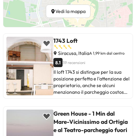
Vedi la mappa
1743 Loft
Siracusa, Italia
A 1,99 km dal centro
8.1
39 recensioni
Il loft 1743 si distingue per la sua
posizione perfetta e l'attenzione del
proprietario, anche se alcuni
menzionano il parcheggio costoso
come sfida. Gli ospiti lodano la
pulizia, il comfort e la gentilezza del
personale, così come la buona
Green House - 1 Min dal
comunicazione. Alcuni segnalano
Mare-Vicinissimo ad Ortigia
rumore notturno e difficoltà nel
e al Teatro-parcheggio fuori
trovare il posto. In sintesi, è una