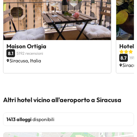
Maison Ortigia
Hotel 
8.1
5192 recensioni
8.7
1913
Siracusa, Italia
Siracus
Altri hotel vicino all'aeroporto a Siracusa
1413 alloggi
disponibili