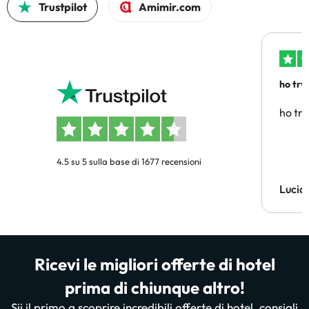
Trustpilot
Amimir.com
ho trv
affidab
ho tro
4.5 su 5 sulla base di 1677 recensioni
Lucia
Ricevi le migliori offerte di hotel
prima di chiunque altro!
Sii il primo a scoprire incredibili offerte di hotel, consigli