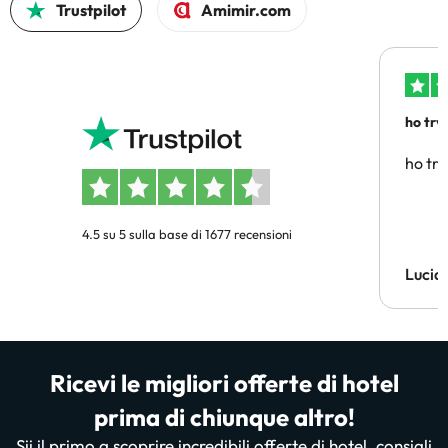
Trustpilot
Amimir.com
ho trv
affidab
ho tro
4.5 su 5 sulla base di 1677 recensioni
Lucia
Ricevi le migliori offerte di hotel
prima di chiunque altro!
Sii il primo a scoprire incredibili offerte di hotel, consigli