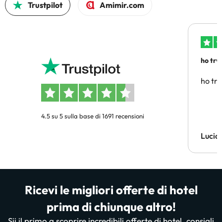
Trustpilot
Amimir.com
ho trv
affidab
ho tro
4.5 su 5 sulla base di 1691 recensioni
Lucia
Ricevi le migliori offerte di hotel
prima di chiunque altro!
Sii il primo a scoprire incredibili offerte di hotel, consigli