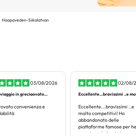
Haapaveden-Siikalatvan
03/08/2026
02/08/
rviaggio in greciaovato
Eccellente...bravissimi ..e m
enienza e affidabilità
di piu
rovato convenienza e
Eccellente...bravissimi ..e
dabilità
molto competitivi! Ho
abbandonato delle
piattaforme famose per he
sono trovato benissimo co