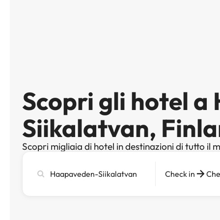
Scopri gli hotel 
Siikalatvan, Finl
Scopri migliaia di hotel in destinazioni di tutto il
Cerca
Check in
Che
città,
hotel
o
destinazione