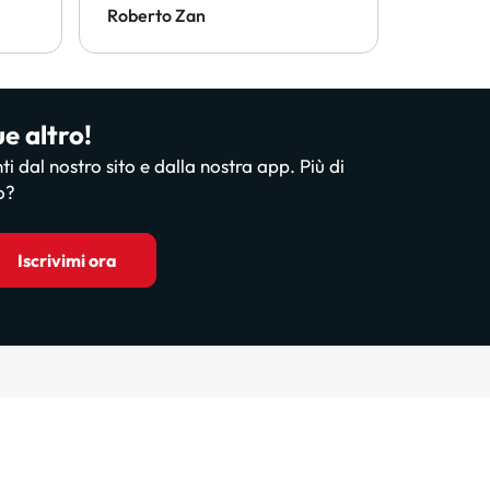
conside
Roberto Zan
ANGELO
ue altro!
nti dal nostro sito e dalla nostra app. Più di
o?
Iscrivimi ora