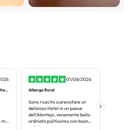
2026
01/08/2026
olto…
Albergo Rural
Viaggiar
Sono riuscito a prenotare un
Amimir.
delizioso Hotel in un paese
trovare l
dell'Alentejo, veramente bello
termini d
 mi
ordinato pulitissimo con buona
conveni
n
colazione
Consiglio