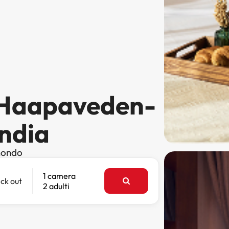
a Haapaveden-
andia
 mondo
1 camera
ck out
2 adulti