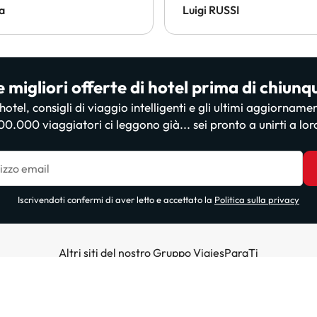
loro!
a
Luigi RUSSI
e migliori offerte di hotel prima di chiunq
i hotel, consigli di viaggio intelligenti e gli ultimi aggiorname
00.000 viaggiatori ci leggono già... sei pronto a unirti a lor
irizzo email
Iscrivendoti confermi di aver letto e accettato la
Politica sulla privacy
Altri siti del nostro Gruppo ViajesParaTi