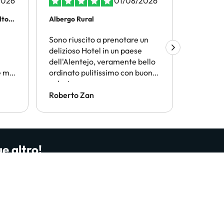
2026
01/08/2026
olto…
Albergo Rural
Viaggiar
Sono riuscito a prenotare un
Amimir.
delizioso Hotel in un paese
trovare l
dell'Alentejo, veramente bello
termini d
 mi
ordinato pulitissimo con buona
conveni
n
colazione
Consiglio
conside
Roberto Zan
ANGELO
ue altro!
nti dal nostro sito e dalla nostra app. Più di
o?
Iscrivimi ora