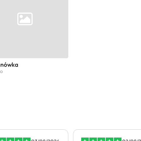
anówka
io