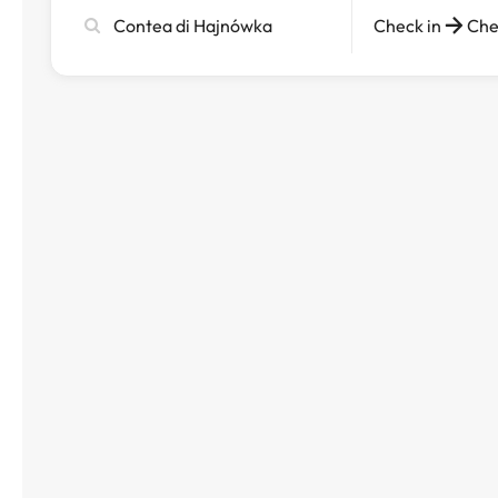
Cerca
Check in
Che
città,
hotel
o
destinazione