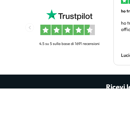
ho t
conv
ho t
affi
4.5 su 5 sulla base di 1691 recensioni
Luci
Ricevi l
Sii il primo a scoprire incredibili offerte d
2
Inserisci il tuo ind