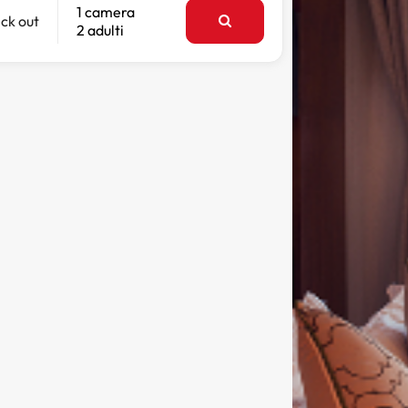
1 camera
ck out
2 adulti