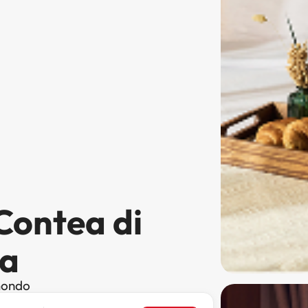
 Contea di
ia
 mondo