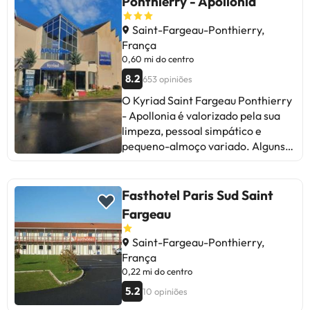
Ponthierry - Apollonia
Saint-Fargeau-Ponthierry,
França
0,60 mi do centro
8.2
653 opiniões
O Kyriad Saint Fargeau Ponthierry
- Apollonia é valorizado pela sua
limpeza, pessoal simpático e
pequeno-almoço variado. Alguns
mencionam a falta de ar
condicionado e a qualidade da
comida. No geral, é um hotel
Fasthotel Paris Sud Saint
agradável, ideal para famílias e
Fargeau
com uma boa relação qualidade-
preço. Perfeito para uma escapada
Saint-Fargeau-Ponthierry,
sem complicações!
França
0,22 mi do centro
5.2
10 opiniões