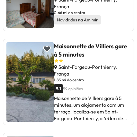
França
0,66 mi do centro
Novidades na Amimir
Maisonnette de Villiers gare
à 5 minutes
Saint-Fargeau-Ponthierry,
França
1,85 mi do centro
9.1
59 opiniões
Maisonnette de Villiers gare à 5
minutes, um alojamento com um
terraço, localiza-se em Saint-
Fargeau-Ponthierry, a 43 km de
Jardins do Luxemburgo, 44 km de
Paris Expo - Porte de Versailles e