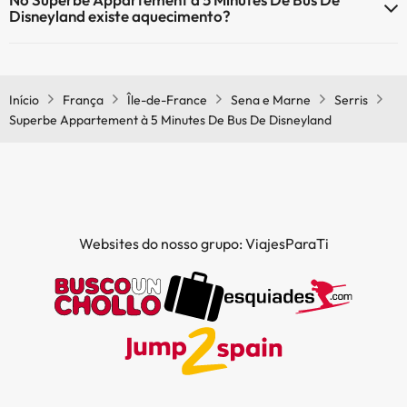
recepção 24 horas.
Disneyland existe aquecimento?
Sim, o Superbe Appartement à 5 Minutes De Bus De Disneyland tem
aquecimento nas áreas comuns.
Início
França
Île-de-France
Sena e Marne
Serris
Superbe Appartement à 5 Minutes De Bus De Disneyland
Websites do nosso grupo: ViajesParaTi