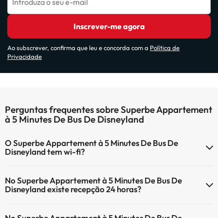
Introduza o seu e-mail
Inscrever-me agora
Ao subscrever, confirma que leu e concorda com a
Política de
Privacidade
Perguntas frequentes sobre Superbe Appartement
à 5 Minutes De Bus De Disneyland
O Superbe Appartement à 5 Minutes De Bus De
Disneyland tem wi-fi?
O Superbe Appartement à 5 Minutes De Bus De Disneyland tem Wi-
No Superbe Appartement à 5 Minutes De Bus De
Fi.
Disneyland existe recepção 24 horas?
Sim, o Superbe Appartement à 5 Minutes De Bus De Disneyland tem
No Superbe Appartement à 5 Minutes De Bus De