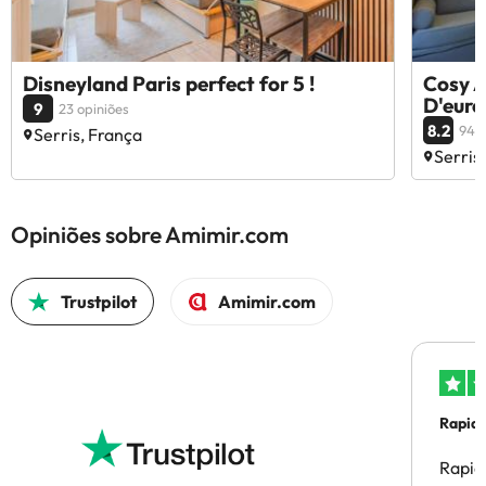
Disneyland Paris perfect for 5 !
Cosy A
D'euro
9
23 opiniões
8.2
94 o
Serris, França
Serris
Opiniões sobre Amimir.com
Trustpilot
Amimir.com
Rapid
Rapid