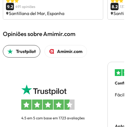
9.2
8.2
491 opiniões
1370
Santillana del Mar, Espanha
Santil
Opiniões sobre Amimir.com
Trustpilot
Amimir.com
Confi
Fácil
4.5 em 5 com base em 1723 avaliações
Anton