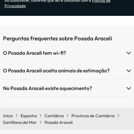
Ao subscrever, confirma que leu e concorda com a
Política de
Privacidade
Perguntas frequentes sobre Posada Araceli
O Posada Araceli tem wi-fi?
O Posada Araceli tem Wi-Fi.
O Posada Araceli aceita animais de estimação?
O Posada Araceli não aceita animais de estimação.
No Posada Araceli existe aquecimento?
Sim, o Posada Araceli tem aquecimento nas áreas comuns.
Início
Espanha
Cantábria
Província de Cantabria
Santillana del Mar
Posada Araceli