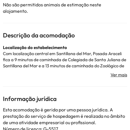
Não são permitidos animais de estimação neste
alojamento.
Descrição da acomodação
Localização do estabelecimento
Com localização central em Santillana del Mar, Posada Araceli
fica a 9 minutos de caminhada de Colegiada de Santa Juliana de
Santillana del Mar e a 13 minutos de caminhada do Zoológico de
Santillana del Mar. Santillana del Mar. Esta pensão fica a 2,4 km
do Museu Nacional e Centro de Pesquisas de Altamira e a 15,9 km
da Praia de Comillas. As distâncias são para números
arredondados.
Museu Diocesano Regina Coeli: 0,3 km
Informação jurídica
Museu da Inquisição: 0,6 km
Colegiada de Santa Juliana de Santillana del Mar: 0,7 km
Esta acomodação é gerida por uma pessoa jurídica. A
Zoológico de Santillana del Mar - 1,1 km
prestação do serviço de hospedagem é realizada no âmbito
Gruta de Altamira - 2,2 km
de uma atividade empresarial ou profissional.
Museu Nacional e Centro de Investigação de Altamira - 2,4 km
Número de licença: G-5517