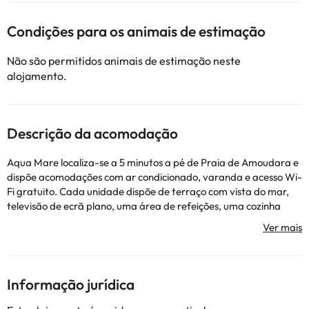
Condições para os animais de estimação
Não são permitidos animais de estimação neste
alojamento.
Descrição da acomodação
Aqua Mare localiza-se a 5 minutos a pé de Praia de Amoudara e
dispõe acomodações com ar condicionado, varanda e acesso Wi-
Fi gratuito. Cada unidade dispõe de terraço com vista do mar,
televisão de ecrã plano, uma área de refeições, uma cozinha
bem equipada e uma casa de banho privativa com banheira,
produtos de higiene pessoal gratuitos e um secador de cabelo.
Um frigorífico também está disponível, assim como máquina de
café e chaleira. Aqua Mare disponibiliza um serviço de aluguer
de carros. Muralhas Venezianas fica a 5 km de Aqua Mare,
Informação jurídica
enquanto Museu Arqueológico de Heraklion fica a 6 km da
propriedade. O aeroporto é o Aeroporto Internacional de