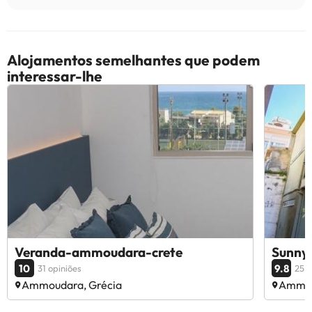
Alojamentos semelhantes que podem
interessar-lhe
Veranda-ammoudara-crete
Sunny 
10
9.8
31 opiniões
25 o
Ammoudara, Grécia
Ammou