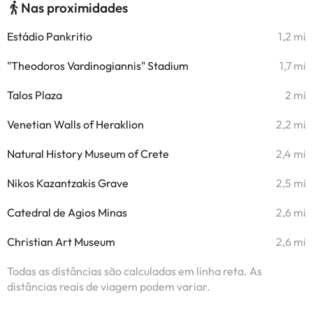
Nas proximidades
Estádio Pankritio
1,2 mi
"Theodoros Vardinogiannis" Stadium
1,7 mi
Talos Plaza
2 mi
Venetian Walls of Heraklion
2,2 mi
Natural History Museum of Crete
2,4 mi
Nikos Kazantzakis Grave
2,5 mi
Catedral de Agios Minas
2,6 mi
Christian Art Museum
2,6 mi
Todas as distâncias são calculadas em linha reta. As
distâncias reais de viagem podem variar.