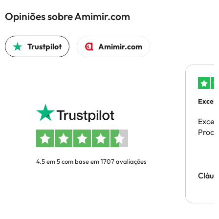
Opiniões sobre Amimir.com
Trustpilot
Amimir.com
Excele
Excel
Proces
4.5 em 5 com base em 1707 avaliações
Cláud