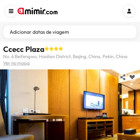
Adicionar datas de viagem
Ccecc Plaza
No. 6 Beifengwo, Haidian District, Beijing, China, Pekín, China
Ver no mapa