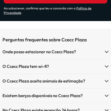
Ao subscrever, confirma que leu e concorda com a
Política de
Privacidade
Perguntas frequentes sobre Ccecc Plaza
Onde posso estacionar no Ccecc Plaza?
Se ficar no Ccecc Plaza tem estas possibilidades de estacionamento
O Ccecc Plaza tem wi-fi?
(sujeito a disponibilidade):
O Ccecc Plaza dispõe de wi-fi (com custo adicional).
Estacionamento interior pago
O Ccecc Plaza aceita animais de estimação?
O Ccecc Plaza dispõe de internet corner.
Estacionamento exterior pago
O Ccecc Plaza aceita animais de estimação (sujeito a pedido e com
Existem berços disponíveis no Ccecc Plaza?
pagamento directo no local). Consulte as condições.
O Ccecc Plaza dispõe de berços (sujeito a pedido e com pagamento
No Ccecc Plaza existe recepção 24 horas?
directo no local).