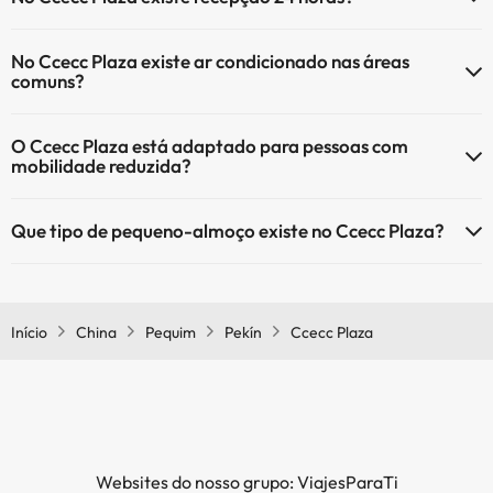
Sim, o Ccecc Plaza tem recepção 24 horas.
No Ccecc Plaza existe ar condicionado nas áreas
comuns?
Sim, o Ccecc Plaza tem ar condicionado nas áreas comuns.
O Ccecc Plaza está adaptado para pessoas com
mobilidade reduzida?
Sim, o Ccecc Plaza está adaptado para pessoas com mobilidade
Que tipo de pequeno-almoço existe no Ccecc Plaza?
reduzida.
Se ficar no Ccecc Plaza pode desfrutar de um pequeno-almoço
buffet.
Início
China
Pequim
Pekín
Ccecc Plaza
Websites do nosso grupo: ViajesParaTi