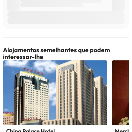
Alojamentos semelhantes que podem
interessar-lhe
China Palace Hotel
Merch