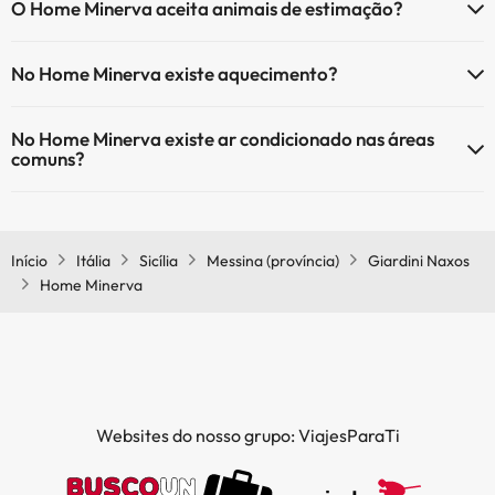
O Home Minerva aceita animais de estimação?
O Home Minerva aceita animais de estimação (sujeito a pedido e
No Home Minerva existe aquecimento?
com pagamento directo no local). Consulte as condições.
Sim, o Home Minerva tem aquecimento nas áreas comuns.
No Home Minerva existe ar condicionado nas áreas
comuns?
Sim, o Home Minerva tem ar condicionado nas áreas comuns.
Início
Itália
Sicília
Messina (província)
Giardini Naxos
Home Minerva
Websites do nosso grupo: ViajesParaTi