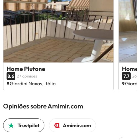
Home Plutone
Home 
8.6
7.7
27 opiniões
26 o
Giardini Naxos, Itália
Giardin
Opiniões sobre Amimir.com
Trustpilot
Amimir.com