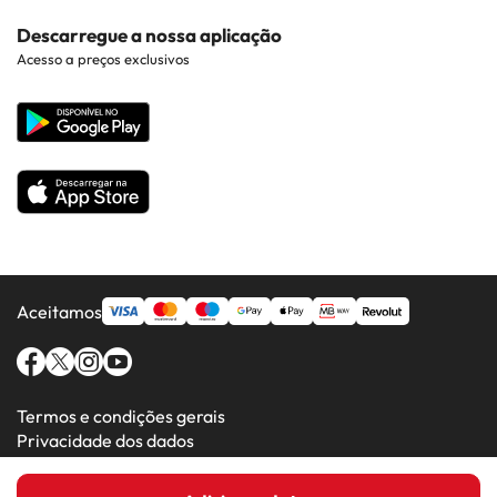
Costa Dorada
Contacto
Descarregue a nossa aplicação
Hotéis em Regiões Populares
Acesso a preços exclusivos
Costa da luz
Web corporativa
Hotéis em Países Populares
Todos os Hotéis
Aceitamos
Termos e condições gerais
Privacidade dos dados
Política de cookies