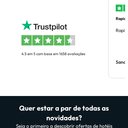
Rapid
Rapid
4.5 em 5 com base em 1658 avaliações
Sandr
Quer estar a par de todas as
novidades?
Seja o primeiro a descobrir ofertas de hotéis