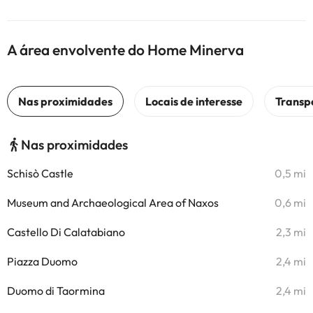
A área envolvente do Home Minerva
Nas proximidades
Schisò Castle
0,5 mi
Museum and Archaeological Area of Naxos
0,6 mi
Castello Di Calatabiano
2,3 mi
Piazza Duomo
2,4 mi
Duomo di Taormina
2,4 mi