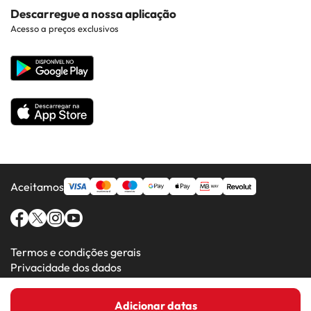
Costa Dorada
Contacto
Descarregue a nossa aplicação
Hotéis em Regiões Populares
Acesso a preços exclusivos
Costa da luz
Web corporativa
Hotéis em Países Populares
Todos os Hotéis
Aceitamos
Termos e condições gerais
Privacidade dos dados
Política de cookies
Adicionar datas