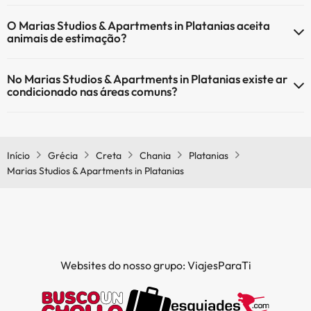
O Marias Studios & Apartments in Platanias tem Wi-Fi.
O Marias Studios & Apartments in Platanias aceita
animais de estimação?
O Marias Studios & Apartments in Platanias não aceita animais de
No Marias Studios & Apartments in Platanias existe ar
estimação.
condicionado nas áreas comuns?
Sim, o Marias Studios & Apartments in Platanias tem ar condicionado
nas áreas comuns.
Início
Grécia
Creta
Chania
Platanias
Marias Studios & Apartments in Platanias
Websites do nosso grupo: ViajesParaTi