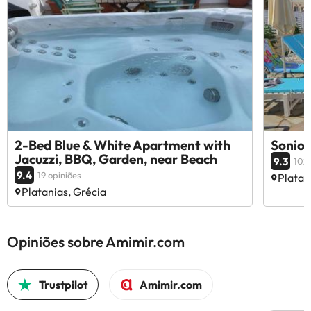
2-Bed Blue & White Apartment with
Sonio 
Jacuzzi, BBQ, Garden, near Beach
9.3
102 
9.4
19 opiniões
Platan
Platanias, Grécia
Opiniões sobre Amimir.com
Trustpilot
Amimir.com