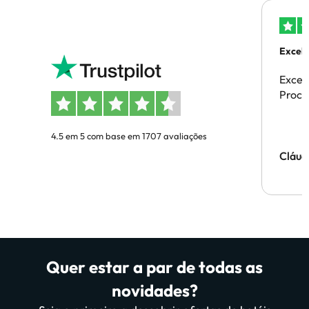
Excele
Excel
Proces
4.5 em 5 com base em 1707 avaliações
Cláud
Quer estar a par de todas as
novidades?