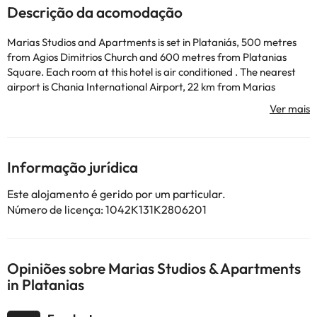
Descrição da acomodação
Marias Studios and Apartments is set in Plataniás, 500 metres
from Agios Dimitrios Church and 600 metres from Platanias
Square. Each room at this hotel is air conditioned . The nearest
airport is Chania International Airport, 22 km from Marias
Studios and Apartments.
Por favor, informe antecipadamente sobre o seu horário de
chegada. Para isso poderá utilizar a caixa de Pedidos Especiais
durante o processo da reserva ou contactar a propriedade
diretamente através dos dados para contacto providenciados
Informação jurídica
na sua confirmação.
Este alojamento é gerido por um particular.
Número de licença: 1042K131K2806201
Alguns dos serviços indicados podem ter custos adicionais. Pode
consultar os respetivos preços diretamente junto do alojamento.
Todas as informações desta página estão sujeitas a alterações
por parte do alojamento. Se tiver alguma dúvida, contacte-nos.
Opiniões sobre Marias Studios & Apartments
in Platanias