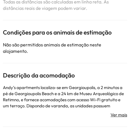
Todas as distâncias são calculadas em linha reta. As
distâncias reais de viagem podem variar.
Condições para os animais de estimação
Não são permitidos animais de estimação neste
alojamento.
Descrição da acomodação
Andy’s apartments localiza-se em Georgioupolis, a 2 minutos a
pé de Georgioupolis Beach e a 24 km de Museu Arqueológico de
Retimno, e fornece acomodações com acesso Wi-Fi gratuito e
um terraço. Dispondo de varanda, as unidades possuem
também ar condicionado, uma televisão e uma casa de banho
privativa com um secador de cabelo. Há também uma cozinha
equipada com um frigorífico, uma placa de fogão e uma