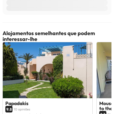
Alojamentos semelhantes que podem
interessar-lhe
Papadakis
Mousai
to the
9.8
10 opiniões