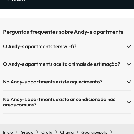
Perguntas frequentes sobre Andy-s apartments
O Andy-s apartments tem wi-fi?
O Andy-s apartments tem Wi-Fi.
O Andy-s apartments aceita animais de estimação?
O Andy-s apartments não aceita animais de estimação.
No Andy-s apartments existe aquecimento?
Sim, o Andy-s apartments tem aquecimento nas áreas comuns.
No Andy-s apartments existe ar condicionado nas
áreas comuns?
Sim, o Andy-s apartments tem ar condicionado nas áreas comuns.
Início
Grécia
Creta
Chania
Georgioupolis