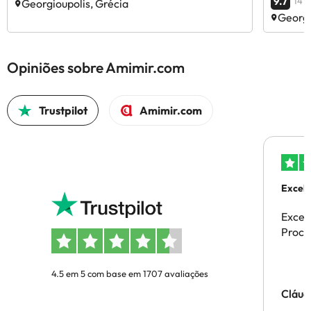
9.7
14 o
Georgioupolis, Grécia
Georgi
Opiniões sobre Amimir.com
Trustpilot
Amimir.com
Excele
Excel
Proces
4.5 em 5 com base em 1707 avaliações
Cláud