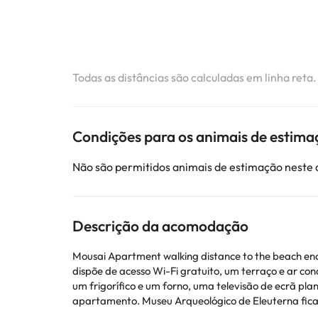
Todas as distâncias são calculadas em linha reta
Condições para os animais de estima
Não são permitidos animais de estimação neste
Descrição da acomodação
Mousai Apartment walking distance to the beach enc
dispõe de acesso Wi-Fi gratuito, um terraço e ar condicionado. Com vi
um frigorífico e um forno, uma televisão de ecrã pl
apartamento. Museu Arqueológico de Eleuterna fica a 46 km de Mousai Apartment walking distance to the beach, enquanto Historical - Folklore Museum of Gavalochori está
a 13 km da propriedade. O Aeroporto Internacional d