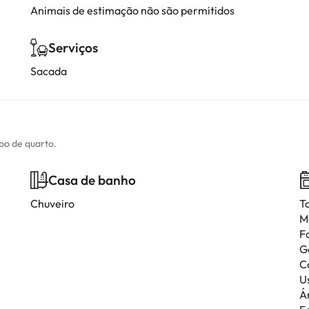
Animais de estimação não são permitidos
Serviços
Sacada
ipo de quarto.
Casa de banho
Chuveiro
T
M
F
G
C
Us
Á