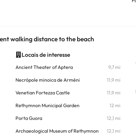
F
nt walking distance to the beach
Locais de interesse
i
Ancient Theater of Aptera
9,7 mi
Necrópole minoica de Arméni
11,9 mi
Venetian Fortezza Castle
11,9 mi
Rethymnon Municipal Garden
12 mi
Porta Guora
12,1 mi
Archaeological Museum of Rethymnon
12,1 mi