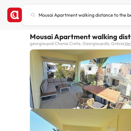
Pesquise
cidade,
hotel
ou
Mousai Apartment walking dist
destino
georgioupoli Chania Crete, Georgioupolis, Grécia
Ve