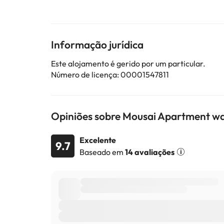
Esta propriedade não permite a realização de festas
Alguns dos serviços indicados podem ter custos adic
Informação jurídica
sujeitas a alterações por parte do alojamento. Se ti
Este alojamento é gerido por um particular.
Número de licença: 00001547811
Opiniões sobre Mousai Apartment wal
Excelente
9.7
Baseado em
14 avaliações