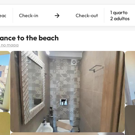
1 quarto
Check-in
Check-out
2 adultos
ance to the beach
r no mapa