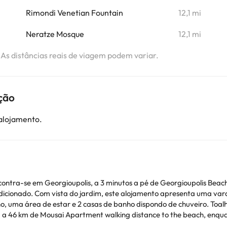
Rimondi Venetian Fountain
12,1 mi
Neratze Mosque
12,1 mi
. As distâncias reais de viagem podem variar.
ção
 alojamento.
ontra-se em Georgioupolis, a 3 minutos a pé de Georgioupolis Beac
sta do jardim, este alojamento apresenta uma varanda. Este apartamento tem 2 quartos, coz
ano, uma área de estar e 2 casas de banho dispondo de chuveiro. Toa
e Chania fica a 48 km de distância.