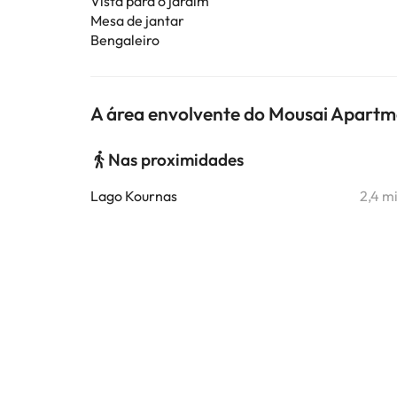
Vista para o jardim
Mesa de jantar
Bengaleiro
A área envolvente do Mousai Apartme
Nas proximidades
Lago Kournas
2,4 m