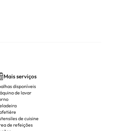
Mais serviços
oalhas disponíveis
áquina de lavar
orno
eladeira
afetière
tensiles de cuisine
rea de refeições