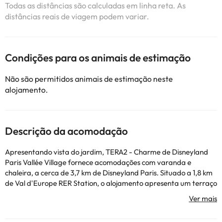
Todas as distâncias são calculadas em linha reta. As
distâncias reais de viagem podem variar.
Condições para os animais de estimação
Não são permitidos animais de estimação neste
alojamento.
Descrição da acomodação
Apresentando vista do jardim, TERA2 - Charme de Disneyland
Paris Vallée Village fornece acomodações com varanda e
chaleira, a cerca de 3,7 km de Disneyland Paris. Situado a 1,8 km
de Val d'Europe RER Station, o alojamento apresenta um terraço
e estacionamento privado gratuito. Este apartamento tem 3
quartos, uma sala de estar, uma cozinha totalmente equipada
com frigorífico e máquina de café, e 2 casas de banho com