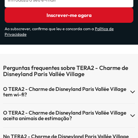
Inscrever-me agora
Ao subscrever, confirma que leu e concorda com a
Política de
Privacidade
Perguntas frequentes sobre TERA2 - Charme de
Disneyland Paris Vallée Village
O TERA2 - Charme de Disneyland Paris Vallée Village
tem wi-fi?
O TERA2 - Charme de Disneyland Paris Vallée Village tem Wi-Fi.
O TERA2 - Charme de Disneyland Paris Vallée Village
aceita animais de estimação?
O TERA2 - Charme de Disneyland Paris Vallée Village não aceita
No TERA2 - Charme de Disneyland Paris Vallée Village
animais de estimação.