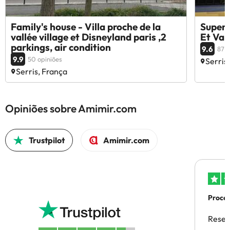
Family's house - Villa proche de la
Superb
vallée village et Disneyland paris ,2
Et Val
parkings, air condition
9.6
87 o
9.9
50 opiniões
Serris
Serris, França
Opiniões sobre Amimir.com
Trustpilot
Amimir.com
Proces
Reser