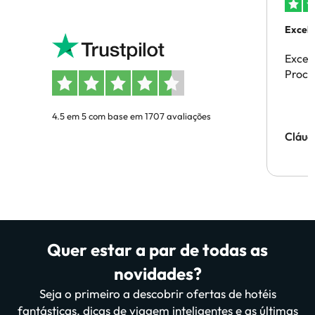
Excele
Excel
Proces
4.5 em 5 com base em 1707 avaliações
Cláud
Quer estar a par de todas as
novidades?
Seja o primeiro a descobrir ofertas de hotéis
fantásticas, dicas de viagem inteligentes e as últimas