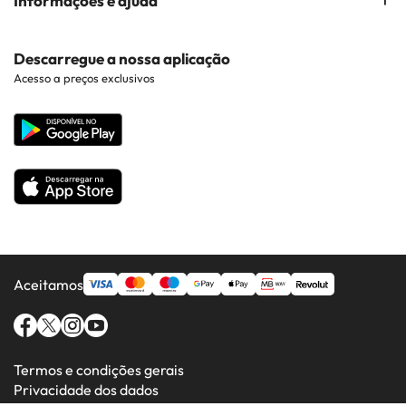
Informações e ajuda
Costa Brava
Hotéis em Braga
Hotéis perto de Pontos de Interesse
Costa Dorada
Contacto
Descarregue a nossa aplicação
Hotéis em Regiões Populares
Acesso a preços exclusivos
Costa da luz
Web corporativa
Hotéis em Países Populares
Todos os Hotéis
Aceitamos
Termos e condições gerais
Privacidade dos dados