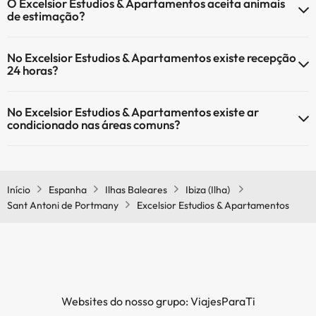
O Excelsior Estudios & Apartamentos aceita animais
de estimação?
O Excelsior Estudios & Apartamentos não aceita animais de
No Excelsior Estudios & Apartamentos existe recepção
estimação.
24 horas?
Sim, o Excelsior Estudios & Apartamentos tem recepção 24 horas.
No Excelsior Estudios & Apartamentos existe ar
condicionado nas áreas comuns?
Sim, o Excelsior Estudios & Apartamentos tem ar condicionado nas
áreas comuns.
Início
Espanha
Ilhas Baleares
Ibiza (Ilha)
Sant Antoni de Portmany
Excelsior Estudios & Apartamentos
Websites do nosso grupo: ViajesParaTi