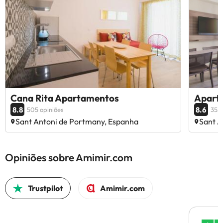
Cana Rita Apartamentos
Apart
8.8
8.6
505 opiniões
353 
Sant Antoni de Portmany, Espanha
Sant A
Opiniões sobre Amimir.com
Trustpilot
Amimir.com