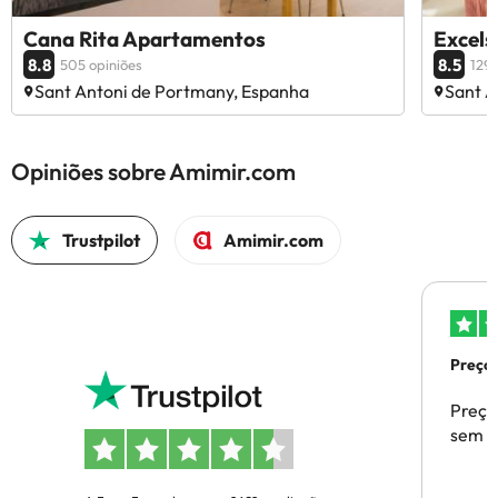
Cana Rita Apartamentos
Excels
8.8
8.5
505 opiniões
1299
Sant Antoni de Portmany, Espanha
Sant A
Opiniões sobre Amimir.com
Trustpilot
Amimir.com
Preços
Preço
sem p