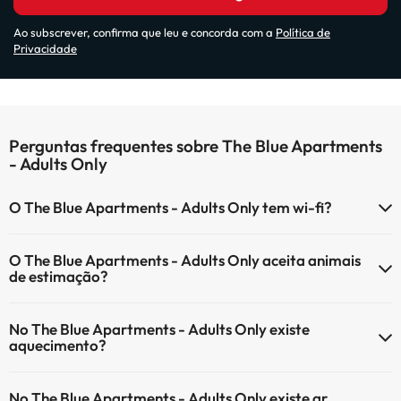
Ao subscrever, confirma que leu e concorda com a
Política de
Privacidade
Perguntas frequentes sobre The Blue Apartments
- Adults Only
O The Blue Apartments - Adults Only tem wi-fi?
O The Blue Apartments - Adults Only tem Wi-Fi.
O The Blue Apartments - Adults Only aceita animais
de estimação?
O The Blue Apartments - Adults Only não aceita animais de
No The Blue Apartments - Adults Only existe
estimação.
aquecimento?
Sim, o The Blue Apartments - Adults Only tem aquecimento nas
No The Blue Apartments - Adults Only existe ar
áreas comuns.