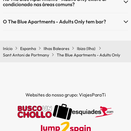
condicionado nas áreas comuns?
Sim, o The Blue Apartments - Adults Only tem ar condicionado nas
O The Blue Apartments - Adults Only tem bar?
áreas comuns.
Sim, o The Blue Apartments - Adults Only tem bar.
Início
Espanha
Ilhas Baleares
Ibiza (Ilha)
Sant Antoni de Portmany
The Blue Apartments - Adults Only
Websites do nosso grupo: ViajesParaTi