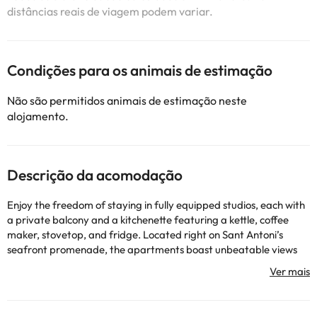
distâncias reais de viagem podem variar.
Condições para os animais de estimação
Não são permitidos animais de estimação neste
alojamento.
Descrição da acomodação
Enjoy the freedom of staying in fully equipped studios, each with
a private balcony and a kitchenette featuring a kettle, coffee
maker, stovetop, and fridge. Located right on Sant Antoni’s
seafront promenade, the apartments boast unbeatable views
over the bay and a prime location — just a 2-minute walk from
Arenal Beach and next to the lively Passeig de ses Fonts, filled
with bars, cafés, and street performers. Each studio includes a
living area with sleeping space, a private bathroom (with