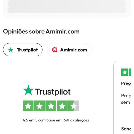
Opiniões sobre Amimir.com
Trustpilot
Amimir.com
Preços
Preço
sem p
4.5 em 5 com base em 1691 avaliações
Sandr