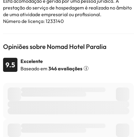
Esta acomodação é gerida por uma pessoa jurídica. A
despedida de solteiros(as) e festas semelhantes.
prestação do serviço de hospedagem é realizada no âmbito
de uma atividade empresarial ou profissional.
Número de licença: 1233140
Alguns dos serviços indicados podem ter custos adicionais. Pode
consultar os respetivos preços diretamente junto do alojamento.
Todas as informações desta página estão sujeitas a alterações
por parte do alojamento. Se tiver alguma dúvida, contacte-nos.
Opiniões sobre Nomad Hotel Paralia
Excelente
9.5
Baseado em
346 avaliações