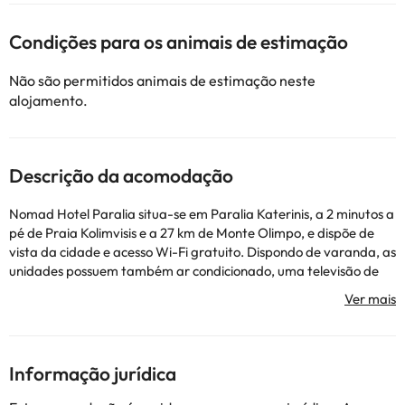
Condições para os animais de estimação
Não são permitidos animais de estimação neste
alojamento.
Descrição da acomodação
Nomad Hotel Paralia situa-se em Paralia Katerinis, a 2 minutos a
pé de Praia Kolimvisis e a 27 km de Monte Olimpo, e dispõe de
vista da cidade e acesso Wi-Fi gratuito. Dispondo de varanda, as
unidades possuem também ar condicionado, uma televisão de
ecrã plano e uma casa de banho privativa com chuveiro e
produtos de higiene pessoal gratuitos. Nomad Hotel Paralia
disponibiliza pequeno-almoço continental aos seus hóspedes.
Museu Dion fica a 30 km de Nomad Hotel Paralia, enquanto
Mosteiro de Agios Dimitrios está a 42 km de distância. O
Informação jurídica
Aeroporto de Salonica-Macedónia fica a 96 km da propriedade.
Esta propriedade não permite a realização de festas de