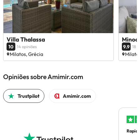
Villa Thalassa
Minoas
10
9.9
14 opiniões
18 o
Milatos, Grécia
Milato
Opiniões sobre Amimir.com
Trustpilot
Amimir.com
Rapid