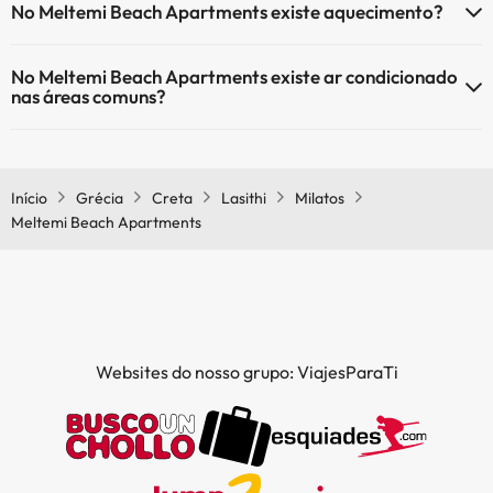
No Meltemi Beach Apartments existe aquecimento?
Sim, o Meltemi Beach Apartments tem aquecimento nas áreas
No Meltemi Beach Apartments existe ar condicionado
comuns.
nas áreas comuns?
Sim, o Meltemi Beach Apartments tem ar condicionado nas áreas
comuns.
Início
Grécia
Creta
Lasithi
Milatos
Meltemi Beach Apartments
Websites do nosso grupo: ViajesParaTi