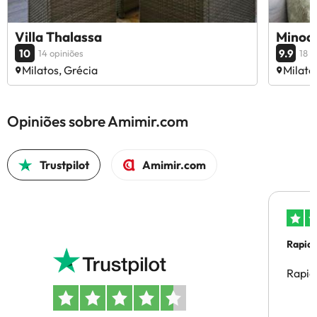
Villa Thalassa
Minoas
10
9.9
14 opiniões
18 o
Milatos, Grécia
Milato
Opiniões sobre Amimir.com
Trustpilot
Amimir.com
Rapid
Rapid