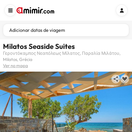
Adicionar datas de viagem
Milatos Seaside Suites
Γεροντόκαμπος Νεαπόλεως Μίλατος, Παραλία Μιλάτου,
Milatos, Grécia
Ver no mapa