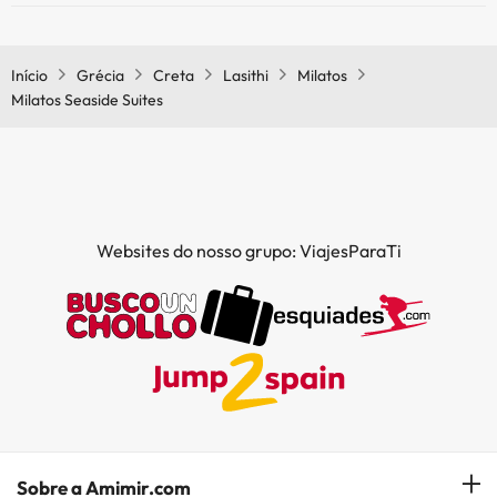
Sim, o Milatos Seaside Suites tem ar condicionado nas áreas
Piscina exterior (toda a temporada)
comuns.
Início
Grécia
Creta
Lasithi
Milatos
Milatos Seaside Suites
Websites do nosso grupo: ViajesParaTi
Sobre a Amimir.com