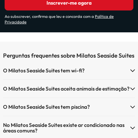
Inscrever-me agora
Ao subscrever, confirma que leu e concorda com a
Política de
Privacidade
Perguntas frequentes sobre Milatos Seaside Suites
O Milatos Seaside Suites tem wi-fi?
O Milatos Seaside Suites tem Wi-Fi.
O Milatos Seaside Suites aceita animais de estimação?
O Milatos Seaside Suites não aceita animais de estimação.
O Milatos Seaside Suites tem piscina?
Sim, Milatos Seaside Suites tem piscina (pode ter custo adicional).
No Milatos Seaside Suites existe ar condicionado nas
Aqui tem mais info sobre a piscina e outras facilidades.
áreas comuns?
Piscina exterior (temporada de verão)