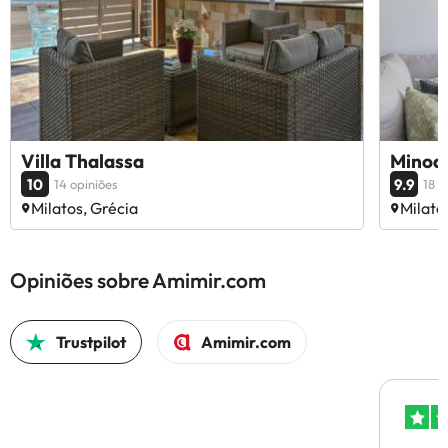
Villa Thalassa
Minoas
10
9.9
14 opiniões
18 o
Milatos, Grécia
Milato
Opiniões sobre Amimir.com
Trustpilot
Amimir.com