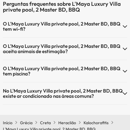
Perguntas frequentes sobre L'Maya Luxury Villa
private pool, 2 Master BD, BBQ
O L'Maya Luxury Villa private pool, 2 Master BD, BBQ
tem wi-fi?
O L'Maya Luxury Villa private pool, 2 Master BD, BBQ tem Wi-Fi.
O L'Maya Luxury Villa private pool, 2 Master BD, BBQ
aceita animais de estimação?
O L'Maya Luxury Villa private pool, 2 Master BD, BBQ não aceita
O L'Maya Luxury Villa private pool, 2 Master BD, BBQ
animais de estimação.
tem piscina?
Sim, L'Maya Luxury Villa private pool, 2 Master BD, BBQ tem piscina
No L'Maya Luxury Villa private pool, 2 Master BD, BBQ
(pode ter custo adicional). Aqui tem mais info sobre a piscina e
existe ar condicionado nas áreas comuns?
outras facilidades.
Sim, o L'Maya Luxury Villa private pool, 2 Master BD, BBQ tem ar
Piscina exterior (temporada de verão)
condicionado nas áreas comuns.
Início
Grécia
Creta
Heraclião
Kalochorafitis
L'Maya Luxury Villa private pool, 2 Master BD, BBQ