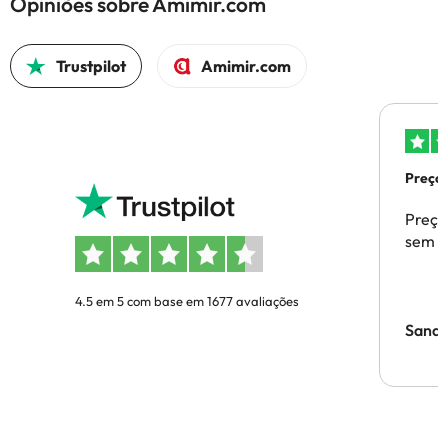
Opiniões sobre Amimir.com
Trustpilot
Amimir.com
Preços
Preço
sem p
4.5 em 5 com base em 1677 avaliações
Sandr