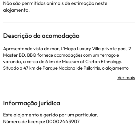
Não são permitidos animais de estimação neste
alojamento.
Descrição da acomodação
Apresentando vista do mar, L'Maya Luxury Villa private pool, 2
Master BD, BBQ fornece acomodações com um terraço e
varanda, a cerca de 6 km de Museum of Cretan Ethnology.
Situado a 47 km de Parque Nacional de Psiloritis, o alojamento
apresenta uma piscina exterior sazonal e estacionamento
privado gratuito. Esta casa de férias com ar condicionado tem 2
quartos, uma sala de estar, uma cozinha totalmente equipada
com frigorífico e máquina de café, e 2 casas de banho com
chuveiro e um secador de cabelo. Toalhas e roupa de cama são
Informação jurídica
providenciadas nesta casa de férias. Festo fica a 8,7 km de
L'Maya Luxury Villa private pool, 2 Master BD, BBQ, enquanto
Este alojamento é gerido por um particular.
Arkadi Monastery fica a 47 km da propriedade. O Aeroporto
Número de licença: 00002443907
Internacional de Heraklion fica a 63 km de distância.
Esta propriedade não permite a realização de festas de