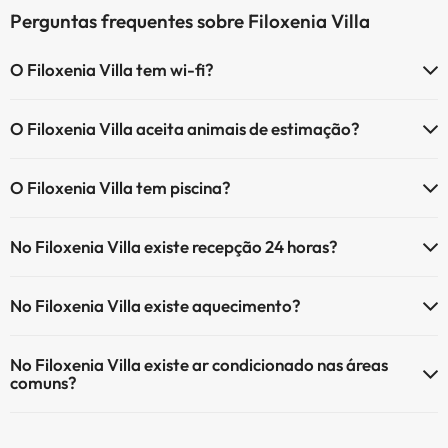
Perguntas frequentes sobre Filoxenia Villa
O Filoxenia Villa tem wi-fi?
O Filoxenia Villa tem Wi-Fi.
O Filoxenia Villa aceita animais de estimação?
O Filoxenia Villa aceita animais de estimação (sujeito a pedido e com
O Filoxenia Villa tem piscina?
pagamento directo no local). Consulte as condições.
Sim, Filoxenia Villa tem piscina (pode ter custo adicional). Aqui tem
No Filoxenia Villa existe recepção 24 horas?
mais info sobre a piscina e outras facilidades.
Sim, o Filoxenia Villa tem recepção 24 horas.
Piscina exterior (temporada de verão)
No Filoxenia Villa existe aquecimento?
Sim, o Filoxenia Villa tem aquecimento nas áreas comuns.
No Filoxenia Villa existe ar condicionado nas áreas
comuns?
Sim, o Filoxenia Villa tem ar condicionado nas áreas comuns.