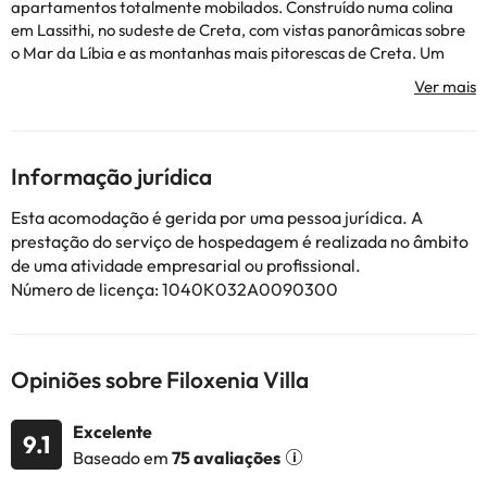
apartamentos totalmente mobilados. Construído numa colina
em Lassithi, no sudeste de Creta, com vistas panorâmicas sobre
o Mar da Líbia e as montanhas mais pitorescas de Creta. Um
grupo de dez apartamentos totalmente mobilados, construídos
numa colina com vistas panorâmicas sobre o Mar da Líbia e as
montanhas mais pitorescas de Creta. Situado a 150 metros
acima do nível do mar e apenas a 500 metros de praias de areia
limpa e água do mar cristalina, esta localização única permite
Informação jurídica
aos hóspedes desfrutar de umas férias inesquecíveis
Esta acomodação é gerida por uma pessoa jurídica. A
prestação do serviço de hospedagem é realizada no âmbito
Alguns dos serviços detalhados podem ser cobr
ados.
Por favor,
de uma atividade empresarial ou profissional.
verifique as tarifas directamente com o estabelecimento. O
Número de licença: 1040K032A0090300
alojamento pode alterar a forma como oferece o seu serviço de
catering de acordo com as necessidades. Esta informação está
sujeita a alterações por parte do alojamento.
Opiniões sobre Filoxenia Villa
Alguns dos serviços indicados podem ter custos adicionais. Pode
consultar os respetivos preços diretamente junto do alojamento.
Excelente
9.1
Todas as informações desta página estão sujeitas a alterações
Baseado em
75 avaliações
por parte do alojamento. Se tiver alguma dúvida, contacte-nos.