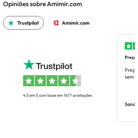
Opiniões sobre Amimir.com
Trustpilot
Amimir.com
Preços
Preço
sem p
4.5 em 5 com base em 1677 avaliações
Sandr