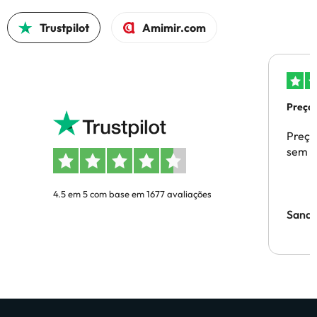
Trustpilot
Amimir.com
Preços
Preço
sem p
4.5 em 5 com base em 1677 avaliações
Sandr