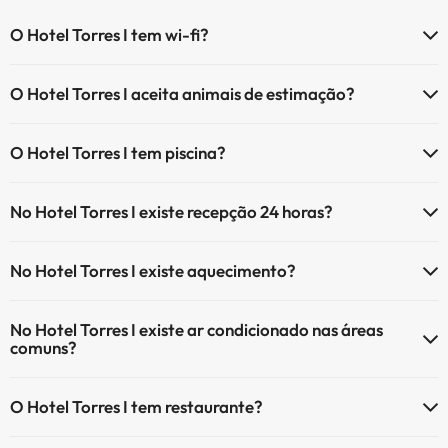
O Hotel Torres I tem wi-fi?
O Hotel Torres I tem Wi-Fi.
O Hotel Torres I aceita animais de estimação?
O Hotel Torres I não aceita animais de estimação.
O Hotel Torres I tem piscina?
Sim, Hotel Torres I tem piscina (pode ter custo adicional). Aqui tem
No Hotel Torres I existe recepção 24 horas?
mais info sobre a piscina e outras facilidades.
Sim, o Hotel Torres I tem recepção 24 horas.
Piscina exterior (temporada de verão)
No Hotel Torres I existe aquecimento?
Sim, o Hotel Torres I tem aquecimento nas áreas comuns.
No Hotel Torres I existe ar condicionado nas áreas
comuns?
Sim, o Hotel Torres I tem ar condicionado nas áreas comuns.
O Hotel Torres I tem restaurante?
Sim, o Hotel Torres I tem restaurante.