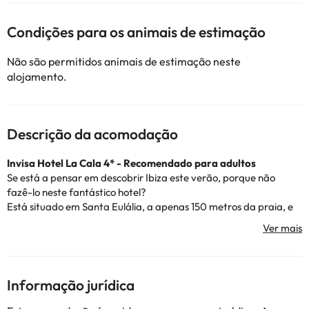
Condições para os animais de estimação
Não são permitidos animais de estimação neste
alojamento.
Descrição da acomodação
Invisa Hotel La Cala 4* - Recomendado para adultos
Se está a pensar em descobrir Ibiza este verão, porque não
fazê-lo neste fantástico hotel?
Está situado em Santa Eulália, a apenas 150 metros da praia, e
em pleno centro de lazer turístico para umas férias de luxo.
Oferece-lhe também um cenário de sonho para que possa
desfrutar do verão.
Este estabelecimento dispõe de receção 24 horas, ligação Wi-Fi
gratuita nas zonas comuns e um ginásio, caso lhe apeteça fazer
Informação jurídica
mais algum desporto durante as suas férias.
Dispõe de 180 quartos, todos concebidos para tornar a sua