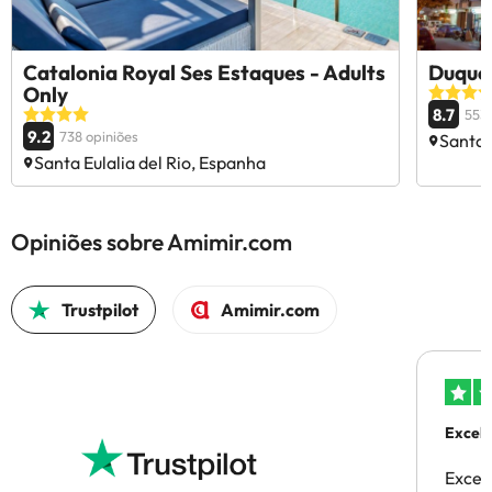
Catalonia Royal Ses Estaques - Adults
Duque
Only
8.7
553 
9.2
738 opiniões
Santa 
Santa Eulalia del Rio, Espanha
Opiniões sobre Amimir.com
Trustpilot
Amimir.com
Excele
Excel