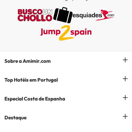
Sobre a Amimir.com
Quem somos?
Top Hotéis em Portugal
Gerir a minha reserva
Hóteis em Lisboa
Especial Costa de Espanha
Subscreva a nossa Newsletter
Hotéis no Porto
Empresas do Grupo
Costa del Sol
Destaque
Hotéis em Coimbra
Opiniões
Costa Blanca