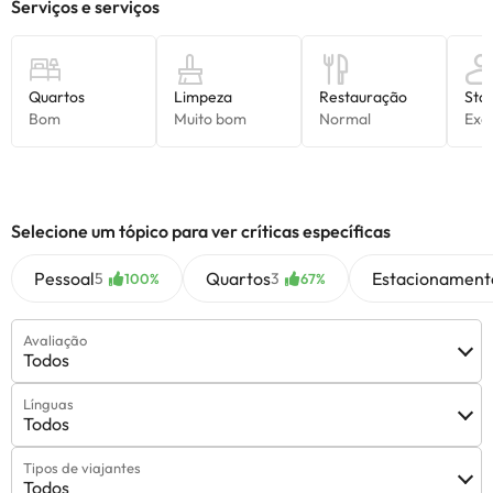
consultar os respetivos preços diretamente junto do alojamento.
Todas as informações desta página estão sujeitas a alterações
por parte do alojamento. Se tiver alguma dúvida, contacte-nos.
Selecione um tópico para ver críticas específicas
Pessoal
Quartos
Estacionament
5
3
100%
67%
Avaliação
Todos
Línguas
Todos
Tipos de viajantes
Todos