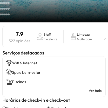
7.9
Staff
Limpeza
Excelente
Muito bom
522 opiniões
Serviços destacados
Wifi & Internet
Spa e bem-estar
Piscinas
Ver tudo
Horários de check-in e check-out