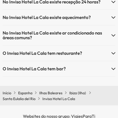
No Invisa Hotel La Cala existe recepção 24 horas?
tem mais info sobre a piscina e outras facilidades.
Sim, o Invisa Hotel La Cala tem recepção 24 horas.
Piscina exterior (temporada de verão)
No Invisa Hotel La Cala existe aquecimento?
Sim, o Invisa Hotel La Cala tem aquecimento nas áreas comuns.
No Invisa Hotel La Cala existe ar condicionado nas
áreas comuns?
Sim, o Invisa Hotel La Cala tem ar condicionado nas áreas comuns.
O Invisa Hotel La Cala tem restaurante?
Sim, o Invisa Hotel La Cala tem restaurante.
O Invisa Hotel La Cala tem bar?
Sim, o Invisa Hotel La Cala tem bar.
Início
Espanha
Ilhas Baleares
Ibiza (Ilha)
Santa Eulalia del Rio
Invisa Hotel La Cala
Websites do nosso grupo: ViajesParaTi