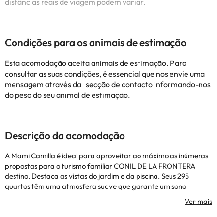
distâncias reais de viagem podem variar.
Condições para os animais de estimação
Esta acomodação aceita animais de estimação. Para
consultar as suas condições, é essencial que nos envie uma
mensagem através da
secção de contacto
informando-nos
do peso do seu animal de estimação.
Descrição da acomodação
A Mami Camilla é ideal para aproveitar ao máximo as inúmeras
propostas para o turismo familiar CONIL DE LA FRONTERA
destino. Destaca as vistas do jardim e da piscina. Seus 295
quartos têm uma atmosfera suave que garante um sono
repousante. Depois de um dia energético, os clientes podem
nadar em uma das piscinas do hotel. Berço disponível, cadeira
alta e babá para os mais jovens.