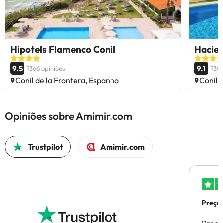
Hipotels Flamenco Conil
Hacien
9.5
9.1
1366 opiniões
138 
Conil de la Frontera, Espanha
Conil 
Opiniões sobre Amimir.com
Trustpilot
Amimir.com
Preços