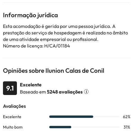
Alguns dos serviços listados podem ser extras a serem pagos no
hotel. Você pode verificar suas taxas uma vez lá. Esta
Informação jurídica
informação está sujeita a alterações pelo alojamento.
Esta acomodação é gerida por uma pessoa jurídica. A
prestação do serviço de hospedagem é realizada no âmbito
Alguns dos serviços indicados podem ter custos adicionais. Pode
de uma atividade empresarial ou profissional.
consultar os respetivos preços diretamente junto do alojamento.
Número de licença: H/CA/01184
Todas as informações desta página estão sujeitas a alterações
por parte do alojamento. Se tiver alguma dúvida, contacte-nos.
Opiniões sobre Ilunion Calas de Conil
Excelente
9.1
Baseado em
5248 avaliações