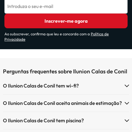
Introduza o seu e-mail
Inscrever-me agora
Ao subscrever, confirma que leu e concorda com a
Política de
Privacidade
Perguntas frequentes sobre Ilunion Calas de Conil
O Ilunion Calas de Conil tem wi-fi?
O Ilunion Calas de Conil tem Wi-Fi.
O Ilunion Calas de Conil aceita animais de estimação?
O Ilunion Calas de Conil aceita animais de estimação (sujeito a
O Ilunion Calas de Conil tem piscina?
pedido e com pagamento directo no local). Consulte as condições.