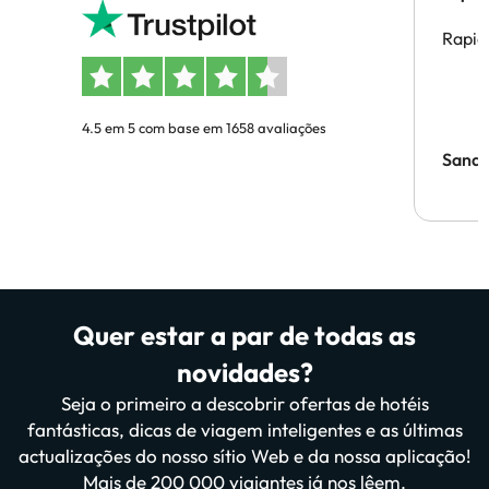
Rapid
4.5 em 5 com base em 1658 avaliações
Sandr
Quer estar a par de todas as
novidades?
Seja o primeiro a descobrir ofertas de hotéis
fantásticas, dicas de viagem inteligentes e as últimas
actualizações do nosso sítio Web e da nossa aplicação!
Mais de 200 000 viajantes já nos lêem.