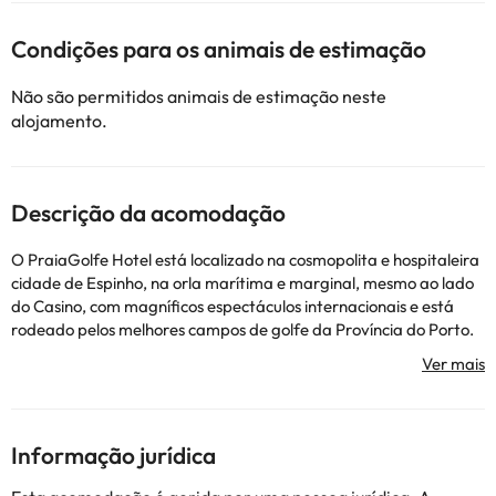
Condições para os animais de estimação
Não são permitidos animais de estimação neste
alojamento.
Descrição da acomodação
O PraiaGolfe Hotel está localizado na cosmopolita e hospitaleira
cidade de Espinho, na orla marítima e marginal, mesmo ao lado
do Casino, com magníficos espectáculos internacionais e está
rodeado pelos melhores campos de golfe da Província do Porto.
Hotel para não fumadores com 8 andares com 133 quartos
confortavelmente mobilados. As instalações são
complementadas por 3 salas de reuniões e 2 restaurantes
panorâmicos, todos com luz natural e capacidade para receber
reuniões e banquetes, de 10 a 400 pessoas.
Informação jurídica
Todos os quartos standard deste hotel têm apenas camas de
casal.