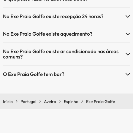
O Exe Praia Golfe oferece as seguintes actividades (algumas podem
No Exe Praia Golfe existe recepção 24 horas?
ser pagas):
Sim, o Exe Praia Golfe tem recepção 24 horas.
Serviço de massagens
No Exe Praia Golfe existe aquecimento?
Sim, o Exe Praia Golfe tem aquecimento nas áreas comuns.
No Exe Praia Golfe existe ar condicionado nas áreas
comuns?
Sim, o Exe Praia Golfe tem ar condicionado nas áreas comuns.
O Exe Praia Golfe tem bar?
Sim, o Exe Praia Golfe tem bar.
Início
Portugal
Aveiro
Espinho
Exe Praia Golfe