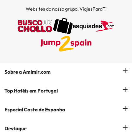
Websites do nosso grupo: ViajesParaTi
Sobre a Amimir.com
Quem somos?
Top Hotéis em Portugal
Gerir a minha reserva
Hóteis em Lisboa
Especial Costa de Espanha
Subscreva a nossa Newsletter
Hotéis no Porto
Empresas do Grupo
Costa del Sol
Destaque
Hotéis em Coimbra