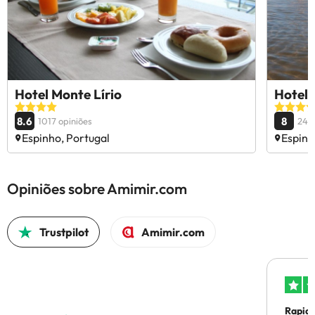
Hotel Monte Lírio
Hotel 
8.6
8
1017 opiniões
2457
Espinho, Portugal
Espinh
Opiniões sobre Amimir.com
Trustpilot
Amimir.com
Rapid