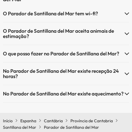
O Parador de Santillana del Mar tem wi-fi?
O Parador de Santillana del Mar tem Wi-Fi.
O Parador de Santillana del Mar aceita animais de
estimação?
O Parador de Santillana del Mar não aceita animais de estimação.
O que posso fazer no Parador de Santillana del Mar?
O Parador de Santillana del Mar oferece as seguintes actividades
No Parador de Santillana del Mar existe recepção 24
(algumas podem ser pagas):
horas?
Serviço de massagens
Sim, o Parador de Santillana del Mar tem recepção 24 horas.
No Parador de Santillana del Mar existe aquecimento?
Sim, o Parador de Santillana del Mar tem aquecimento nas áreas
comuns.
Início
Espanha
Cantábria
Província de Cantabria
Santillana del Mar
Parador de Santillana del Mar