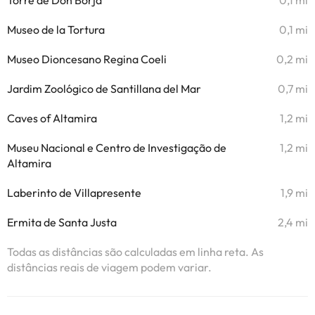
Torre de Don Borja
0,1 mi
Museo de la Tortura
0,1 mi
Museo Dioncesano Regina Coeli
0,2 mi
Jardim Zoológico de Santillana del Mar
0,7 mi
Caves of Altamira
1,2 mi
Museu Nacional e Centro de Investigação de
1,2 mi
Altamira
Laberinto de Villapresente
1,9 mi
Ermita de Santa Justa
2,4 mi
Todas as distâncias são calculadas em linha reta. As
distâncias reais de viagem podem variar.