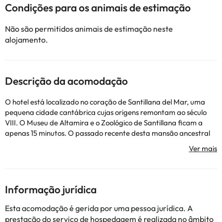
Condições para os animais de estimação
Não são permitidos animais de estimação neste
alojamento.
Descrição da acomodação
O hotel está localizado no coração de Santillana del Mar, uma
pequena cidade cantábrica cujas origens remontam ao século
VIII. O Museu de Altamira e o Zoológico de Santillana ficam a
apenas 15 minutos. O passado recente desta mansão ancestral
do século XVII / XVIII está intimamente relacionado à arte e
literatura. A porta principal leva a quartos luminosos e
acolhedores, com pisos e móveis de madeira e uma decoração
tradicional. Este hotel climatizado oferece 28 quartos e um hall
de entrada com recepção em serviço sob 24 h, cofre, guichet
Informação jurídica
para câmbio monetário, elevador, bar, restaurante, área de
estar com televisão, acesso à Internet, serviços de quartos e de
Esta acomodação é gerida por uma pessoa jurídica. A
lavandaria e parque de estacionamento. Os quartos têm
prestação do serviço de hospedagem é realizada no âmbito