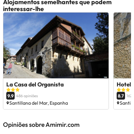
Alojamentos semelhantes que podem
interessar-lhe
La Casa del Organista
Hotel 
9.9
8.7
486 opiniões
1620
Santillana del Mar, Espanha
Santil
Opiniões sobre Amimir.com