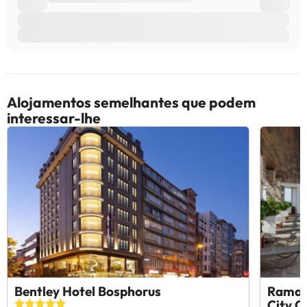
Alojamentos semelhantes que podem
interessar-lhe
Bentley Hotel Bosphorus
Ramad
City C