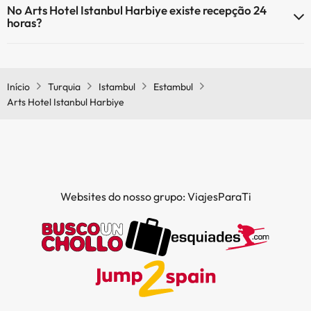
No Arts Hotel Istanbul Harbiye existe recepção 24
(algumas podem ser pagas):
horas?
Spa (com custo adicional)
Sim, o Arts Hotel Istanbul Harbiye tem recepção 24 horas.
Início
Turquia
Istambul
Estambul
Arts Hotel Istanbul Harbiye
Websites do nosso grupo: ViajesParaTi