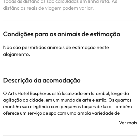
Todas as distâncias são calculadas em linha reta. As
distâncias reais de viagem podem variar.
Condições para os animais de estimação
Não são permitidos animais de estimação neste
alojamento.
Descrição da acomodação
O Arts Hotel Bosphorus está localizado em Istambul, longe da
agitação da cidade, em um mundo de arte e estilo. Os quartos
mantêm sua elegância com pequenos toques de luxo. Também
oferece um serviço de spa com uma ampla variedade de
tratamentos para cuidar e cuidar do corpo e da mente. O hotel
fica a poucos minutos da área comercial de Istiklal, um local ideal
para escapadas de fim de semana, férias ou viagens de
negócios.