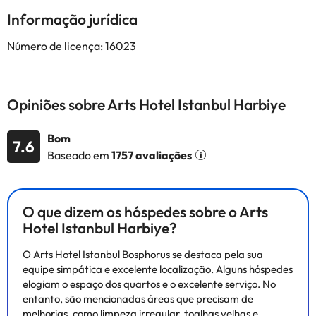
Informação jurídica
Alguns dos serviços detalhados podem ser pagos. Você pode
Número de licença: 16023
verificar as tarifas diretamente no estabelecimento. Esta
informação está sujeita a alterações pelo alojamento.
Opiniões sobre Arts Hotel Istanbul Harbiye
Alguns dos serviços indicados podem ter custos adicionais. Pode
consultar os respetivos preços diretamente junto do alojamento.
Todas as informações desta página estão sujeitas a alterações
Bom
7.6
por parte do alojamento. Se tiver alguma dúvida, contacte-nos.
Baseado em
1757 avaliações
O que dizem os hóspedes sobre o Arts
Hotel Istanbul Harbiye?
O Arts Hotel Istanbul Bosphorus se destaca pela sua
equipe simpática e excelente localização. Alguns hóspedes
elogiam o espaço dos quartos e o excelente serviço. No
entanto, são mencionadas áreas que precisam de
melhorias, como limpeza irregular, toalhas velhas e