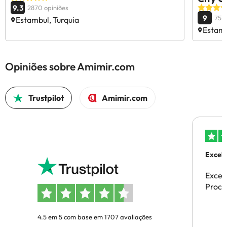
9.3
2870 opiniões
9
751 
Estambul, Turquia
Estamb
Opiniões sobre Amimir.com
Trustpilot
Amimir.com
Excele
Excel
Proces
4.5 em 5 com base em 1707 avaliações