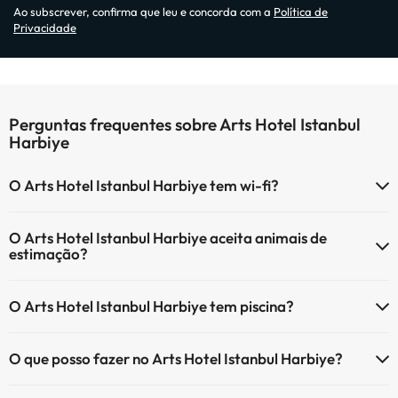
Ao subscrever, confirma que leu e concorda com a
Política de
Privacidade
Perguntas frequentes sobre Arts Hotel Istanbul
Harbiye
O Arts Hotel Istanbul Harbiye tem wi-fi?
O Arts Hotel Istanbul Harbiye tem Wi-Fi.
O Arts Hotel Istanbul Harbiye aceita animais de
estimação?
O Arts Hotel Istanbul Harbiye não aceita animais de estimação.
O Arts Hotel Istanbul Harbiye tem piscina?
Sim, Arts Hotel Istanbul Harbiye tem piscina (pode ter custo
O que posso fazer no Arts Hotel Istanbul Harbiye?
adicional). Aqui tem mais info sobre a piscina e outras facilidades.
O Arts Hotel Istanbul Harbiye oferece as seguintes actividades
Piscina infantil (temporada verão)