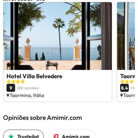
Hotel Villa Belvedere
Taormi
9
8.4
288 opiniões
1349
Taormina, Itália
Taormi
Opiniões sobre Amimir.com
Trustpilot
Amimir.com