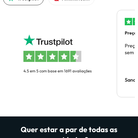
Preços
Preço
sem p
4.5 em 5 com base em 1691 avaliações
Sandr
Quer estar a par de todas as