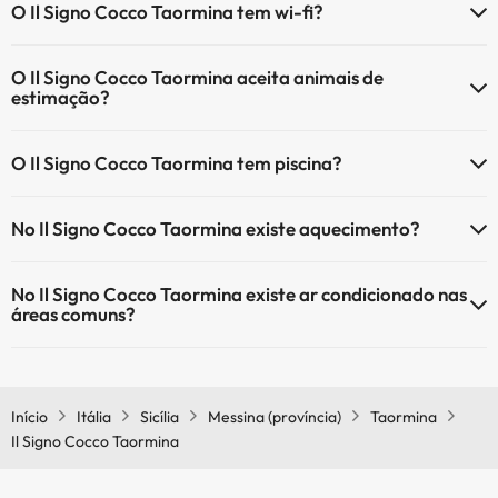
O Il Signo Cocco Taormina tem wi-fi?
O Il Signo Cocco Taormina dispõe de wi-fi (com custo adicional).
O Il Signo Cocco Taormina aceita animais de
O Il Signo Cocco Taormina tem Wi-Fi.
estimação?
O Il Signo Cocco Taormina aceita animais de estimação (sujeito a
O Il Signo Cocco Taormina tem piscina?
pedido e com pagamento directo no local). Consulte as condições.
Sim, Il Signo Cocco Taormina tem piscina (pode ter custo adicional).
No Il Signo Cocco Taormina existe aquecimento?
Aqui tem mais info sobre a piscina e outras facilidades.
Sim, o Il Signo Cocco Taormina tem aquecimento nas áreas comuns.
Piscina exterior (temporada de verão)
No Il Signo Cocco Taormina existe ar condicionado nas
Piscina infantil (temporada verão)
áreas comuns?
Sim, o Il Signo Cocco Taormina tem ar condicionado nas áreas
comuns.
Início
Itália
Sicília
Messina (província)
Taormina
Il Signo Cocco Taormina