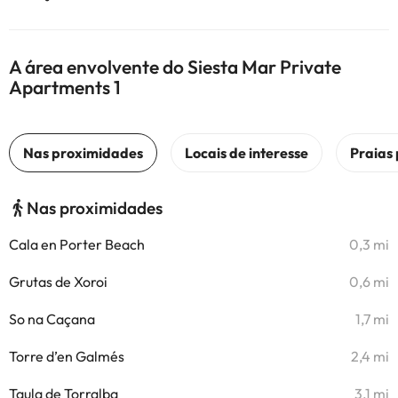
A área envolvente do Siesta Mar Private
Apartments 1
Nas proximidades
Cala en Porter Beach
0,3 mi
Grutas de Xoroi
0,6 mi
So na Caçana
1,7 mi
Torre d’en Galmés
2,4 mi
Taula de Torralba
3,1 mi