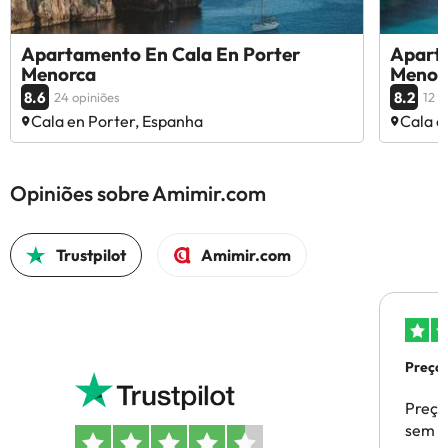
Apartamento En Cala En Porter
Aparta
Menorca
Menor
8.6
8.2
24 opiniões
12 o
Cala en Porter, Espanha
Cala e
Opiniões sobre Amimir.com
Trustpilot
Amimir.com
Preços
Preço
sem p