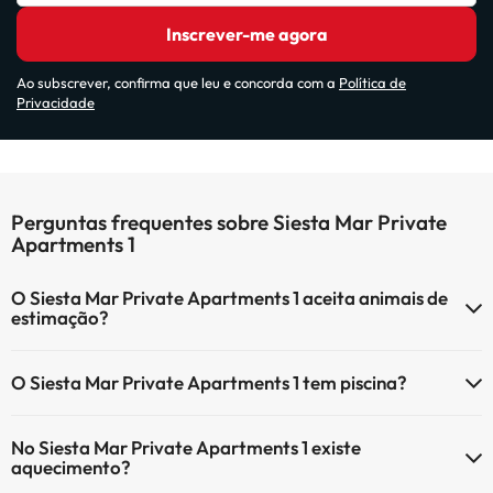
Inscrever-me agora
Ao subscrever, confirma que leu e concorda com a
Política de
Privacidade
Perguntas frequentes sobre Siesta Mar Private
Apartments 1
O Siesta Mar Private Apartments 1 aceita animais de
estimação?
O Siesta Mar Private Apartments 1 não aceita animais de estimação.
O Siesta Mar Private Apartments 1 tem piscina?
Sim, Siesta Mar Private Apartments 1 tem piscina (pode ter custo
No Siesta Mar Private Apartments 1 existe
adicional). Aqui tem mais info sobre a piscina e outras facilidades.
aquecimento?
Piscina exterior (temporada de verão)