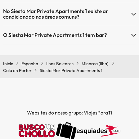
Sim, o Siesta Mar Private Apartments 1 tem aquecimento nas áreas
No Siesta Mar Private Apartments 1 existe ar
comuns.
condicionado nas áreas comuns?
Sim, o Siesta Mar Private Apartments 1 tem ar condicionado nas
O Siesta Mar Private Apartments 1 tem bar?
áreas comuns.
Sim, o Siesta Mar Private Apartments 1 tem bar.
Início
Espanha
Ilhas Baleares
Minorca (Ilha)
Cala en Porter
Siesta Mar Private Apartments 1
Websites do nosso grupo: ViajesParaTi