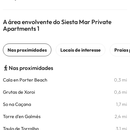
A área envolvente do Siesta Mar Private
Apartments 1
Nas proximidades
Cala en Porter Beach
0,3 mi
Grutas de Xoroi
0,6 mi
So na Caçana
1,7 mi
Torre d’en Galmés
2,4 mi
Taula de Torralba
3,1 mi