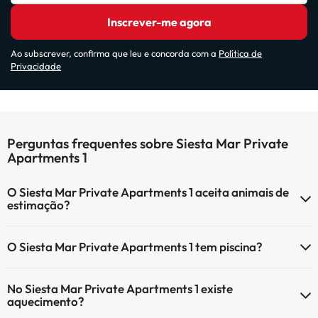
Inscrever-me agora
Ao subscrever, confirma que leu e concorda com a
Política de
Privacidade
Perguntas frequentes sobre Siesta Mar Private
Apartments 1
O Siesta Mar Private Apartments 1 aceita animais de
estimação?
O Siesta Mar Private Apartments 1 não aceita animais de estimação.
O Siesta Mar Private Apartments 1 tem piscina?
Sim, Siesta Mar Private Apartments 1 tem piscina (pode ter custo
No Siesta Mar Private Apartments 1 existe
adicional). Aqui tem mais info sobre a piscina e outras facilidades.
aquecimento?
Piscina exterior (temporada de verão)