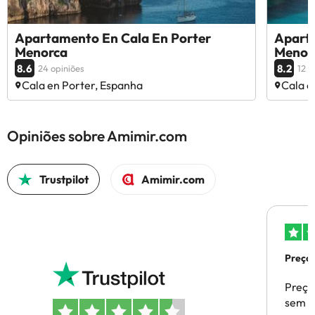
Apartamento En Cala En Porter
Aparta
Menorca
Menor
8.6
8.2
24 opiniões
12 o
Cala en Porter, Espanha
Cala e
Opiniões sobre Amimir.com
Trustpilot
Amimir.com
Preços
Preço
sem p