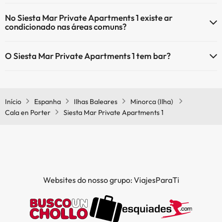
Sim, o Siesta Mar Private Apartments 1 tem aquecimento nas áreas
No Siesta Mar Private Apartments 1 existe ar
comuns.
condicionado nas áreas comuns?
Sim, o Siesta Mar Private Apartments 1 tem ar condicionado nas
O Siesta Mar Private Apartments 1 tem bar?
áreas comuns.
Sim, o Siesta Mar Private Apartments 1 tem bar.
Início
Espanha
Ilhas Baleares
Minorca (Ilha)
Cala en Porter
Siesta Mar Private Apartments 1
Websites do nosso grupo: ViajesParaTi