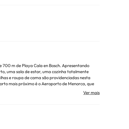
 e 700 m de Playa Cala en Bosch. Apresentando
oalhas e roupa de cama são providenciadas nesta
io de
dade diretamente através dos dados para contacto
ojamento. Todas as informações desta página estão