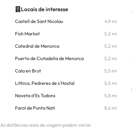
Locais de interesse
i
Castell de Sant Nicolau
4,9 mi
i
Fish Market
5,2 mi
i
Catedral de Menorca
5,2 mi
Puerto de Ciutadella de Menorca
5,2 mi
Cala en Brut
5,5 mi
Lithica, Pedreres de s'Hostal
5,5 mi
Naveta d'Es Tudons
5,8 mi
Farol de Punta Nati
8,6 mi
. As distâncias reais de viagem podem variar.