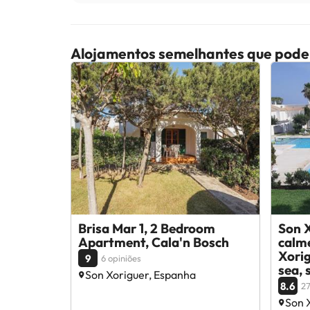
Alojamentos semelhantes que pode
Brisa Mar 1, 2 Bedroom
Son 
Apartment, Cala'n Bosch
calme
Xorig
9
6 opiniões
sea,
Son Xoriguer, Espanha
8.6
27
Son 