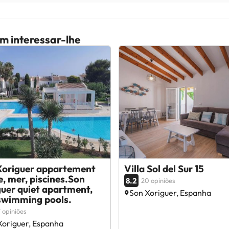
m interessar-lhe
Xoriguer appartement
Villa Sol del Sur 15
, mer, piscines.Son
8.2
20 opiniões
uer quiet apartment,
Son Xoriguer, Espanha
 swimming pools.
 opiniões
Xoriguer, Espanha