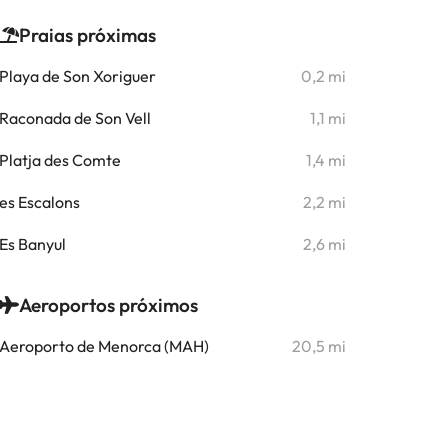
Praias próximas
Playa de Son Xoriguer
0,2 mi
Raconada de Son Vell
1,1 mi
Platja des Comte
1,4 mi
es Escalons
2,2 mi
Es Banyul
2,6 mi
Aeroportos próximos
Aeroporto de Menorca (MAH)
20,5 mi