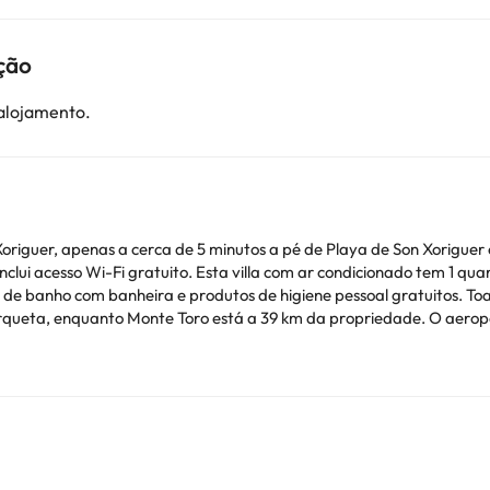
ção
 alojamento.
riguer, apenas a cerca de 5 minutos a pé de Playa de Son Xoriguer
do tem 1 quarto, uma sala de estar, uma cozinha totalmente
a de banho com banheira e produtos de higiene pessoal gratuitos. T
solteiros(as) e festas semelhantes. Por favor, informe antecipadamente sobre o seu horár
dos Especiais durante o processo da reserva ou contactar a proprie
ionais. Pode consultar os respetivos preços diretamente junto do al
ver alguma dúvida, contacte-nos.