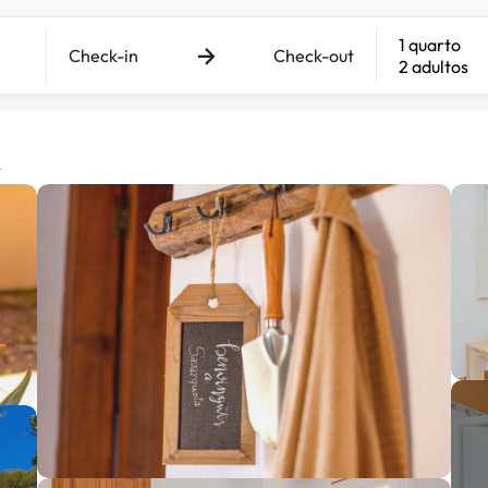
1 quarto
Check-in
Check-out
2 adultos
a