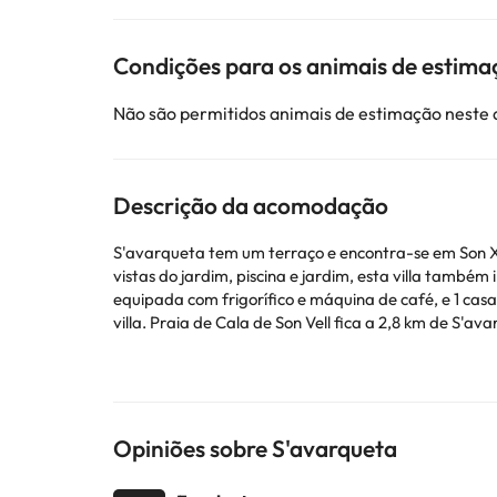
Condições para os animais de estima
Não são permitidos animais de estimação neste
Descrição da acomodação
S'avarqueta tem um terraço e encontra-se em Son Xo
vistas do jardim, piscina e jardim, esta villa também inclui acesso Wi-Fi gratuito. Esta villa com ar condiciona
equipada com frigorífico e máquina de café, e 1 cas
villa. Praia de Cala de Son Vell fica a 2,8 km de S'avarqueta, enquanto Monte Toro está a 39 km da propriedade. O aeroporto mais próximo é o Aeroporto de Menorca, que
fica a 56 km de S'avarqueta.
Esta propriedade não permite a realização de festas de despedida de 
chegada. Para isso poderá utilizar a caixa de Pedi
providenciados na sua confirmação.
Opiniões sobre S'avarqueta
Alguns dos serviços indicados podem ter custos adic
sujeitas a alterações por parte do alojamento. Se ti