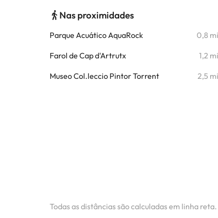
Nas proximidades
Parque Acuático AquaRock
0,8 m
Farol de Cap d'Artrutx
1,2 m
Museo Col.leccio Pintor Torrent
2,5 m
Todas as distâncias são calculadas em linha reta