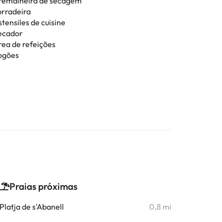
remalheira de secagem
orradeira
tensiles de cuisine
ecador
rea de refeições
ogões
Praias próximas
Platja de s'Abanell
0,8 mi