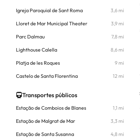
i
Igreja Paroquial de Sant Roma
3,6 mi
i
Lloret de Mar Municipal Theater
3,9 mi
Parc Dalmau
7,8 mi
i
Lighthouse Calella
8,6 mi
i
Platja de les Roques
9 mi
i
Castelo de Santa Florentina
12 mi
i
Transportes públicos
Estação de Comboios de Blanes
1,1 mi
Estação de Malgrat de Mar
3,3 mi
Estação de Santa Susanna
4,8 mi