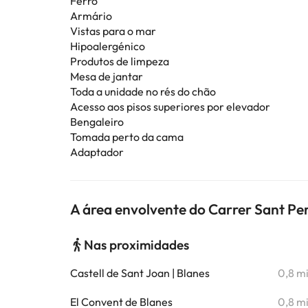
Ferro
Armário
Vistas para o mar
Hipoalergénico
Produtos de limpeza
Mesa de jantar
Toda a unidade no rés do chão
Acesso aos pisos superiores por elevador
Bengaleiro
Tomada perto da cama
Adaptador
A área envolvente do Carrer Sant Pe
Nas proximidades
Castell de Sant Joan | Blanes
0,8 m
El Convent de Blanes
0,8 m