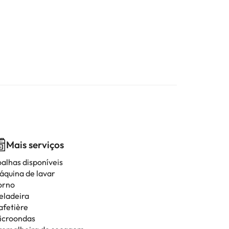
Mais serviços
oalhas disponíveis
áquina de lavar
orno
eladeira
afetière
icroondas