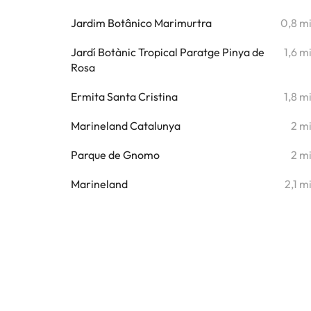
Jardim Botânico Marimurtra
0,8 m
Jardí Botànic Tropical Paratge Pinya de
1,6 m
Rosa
Ermita Santa Cristina
1,8 m
Marineland Catalunya
2 m
Parque de Gnomo
2 m
Marineland
2,1 m