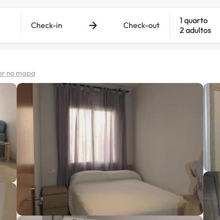
1 quarto
Check-in
Check-out
2 adultos
er no mapa