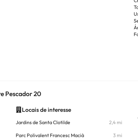
C
T
Us
S
Á
F
re Pescador 20
Locais de interesse
i
Jardins de Santa Clotilde
2,4 mi
i
Parc Polivalent Francesc Macià
3 mi