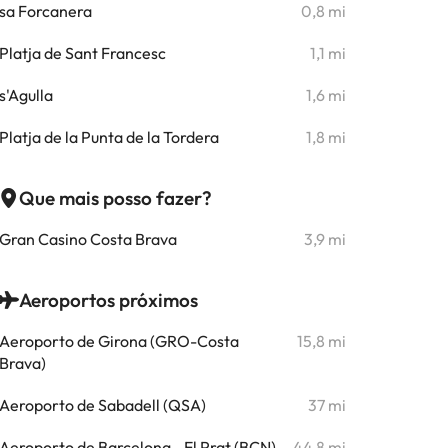
sa Forcanera
0,8 mi
Platja de Sant Francesc
1,1 mi
s'Agulla
1,6 mi
Platja de la Punta de la Tordera
1,8 mi
Que mais posso fazer?
Gran Casino Costa Brava
3,9 mi
Aeroportos próximos
Aeroporto de Girona (GRO-Costa
15,8 mi
Brava)
Aeroporto de Sabadell (QSA)
37 mi
Aeroporto de Barcelona - El Prat (BCN)
44,8 mi