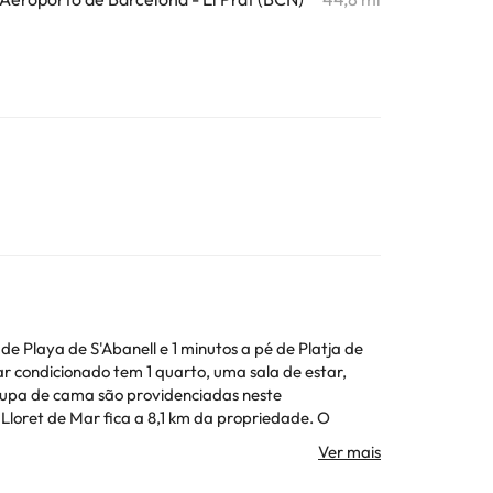
e Playa de S'Abanell e 1 minutos a pé de Platja de
roupa de cama são providenciadas neste
io de
dade diretamente através dos dados para contacto