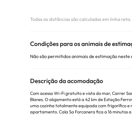
Todas as distâncias são calculadas em linha reta
Condições para os animais de estima
Não são permitidos animais de estimação neste
Descrição da acomodação
Com acesso Wi-Fi gratuito e vista do mar, Carrer Sa
Blanes. O alojamento está a 42 km de Estação Ferroviária de Girona e a 4,8 km de Gnomo P
uma cozinha totalmente equipada com frigorífico e 
apartamento. Cala Sa Forcanera fica a 16 minutos a pé de Carrer Sant Pere Pescador 20, enquanto Parque Aquático de Lloret de Mar fica a 8,1 km da propriedade. O
aeroporto mais próximo é o Aeroporto Girona - Cost
Esta propriedade não permite a realização de festas de despedida de 
chegada. Para isso poderá utilizar a caixa de Pedi