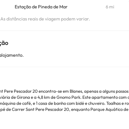
Estação de Pineda de Mar
6 mi
. As distâncias reais de viagem podem variar.
ção
 alojamento.
nt Pere Pescador 20 encontra-se em Blanes, apenas a alguns passos d
ark. Este apartamento com ar condicionado tem 1 quarto, uma sala de estar,
máquina de café, e 1 casa de banho com bidé e chuveiro. Toalhas e 
a Brava, que fica a 35 km de Carrer Sant Pere Pescador 20.
solteiros(as) e festas semelhantes. Por favor, informe antecipadamente sobre o seu horár
dos Especiais durante o processo da reserva ou contactar a proprie