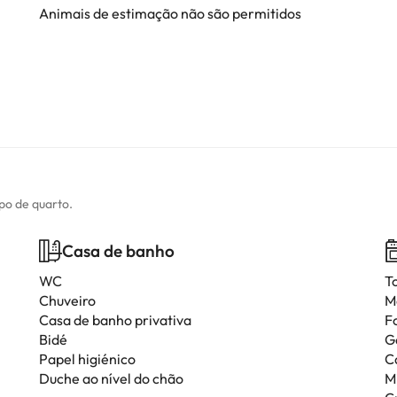
Animais de estimação não são permitidos
ipo de quarto.
Casa de banho
WC
T
Chuveiro
M
Casa de banho privativa
F
Bidé
G
Papel higiénico
C
Duche ao nível do chão
M