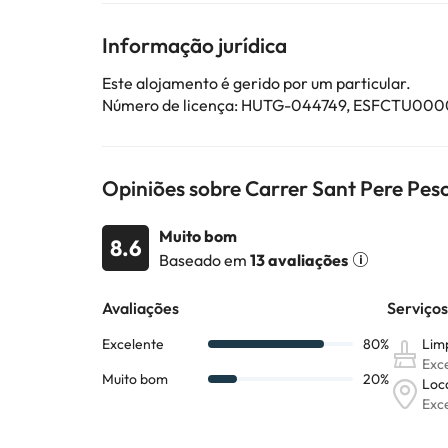
providenciados na sua confirmação. Este alojament
Informação jurídica
Alguns dos serviços indicados podem ter custos adic
Este alojamento é gerido por um particular.
sujeitas a alterações por parte do alojamento. Se ti
Número de licença: HUTG-044749, ESFCT
Opiniões sobre Carrer Sant Pere Pes
Muito bom
8.6
Baseado em
13 avaliações