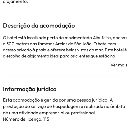
alojamento.
Descrição da acomodação
O hotel está localizado perto da movimentada Albufeira, apenas
a 300 metros das famosas Areias de São João. O hotel tem
acesso privado à praia e oferece belas vistas do mar. Este hotel é
a escolha de alojamento ideal para os clientes que estão no
Algarve pela sua vida nocturna ou pelas suas possibilidades de
desporto ou para aqueles que simplesmente querem relaxar
com a sua família. Perto da cidade, você pode jogar golfe ou
desfrutar de um passeio pelo interior do Algarve e também
provar a excelente comida local.
Informação jurídica
Alguns dos serviços
listados
podem ser pagos. Você pode
verificar suas tarifas diretamente no site. Esta informação está
Esta acomodação é gerida por uma pessoa jurídica. A
sujeita a alterações pelo alojamento.
prestação do serviço de hospedagem é realizada no âmbito
de uma atividade empresarial ou profissional.
Número de licença: 115
Alguns dos serviços indicados podem ter custos adicionais. Pode
consultar os respetivos preços diretamente junto do alojamento.