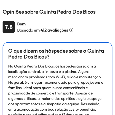
Todas as informações desta página estão sujeitas a alterações
por parte do alojamento. Se tiver alguma dúvida, contacte-nos.
Opiniões sobre Quinta Pedra Dos Bicos
Bom
7.8
Baseado em
412 avaliações
O que dizem os hóspedes sobre o Quinta
Pedra Dos Bicos?
Na Quinta Pedra Dos Bicos, os hóspedes apreciam a
localização central, a limpeza e a piscina. Alguns
mencionam problemas com Wi-Fi, ruído e manutenção.
No geral, é um lugar recomendado para grupos jovens e
famílias. Ideal para quem busca conveniência e
proximidade de comércio e transporte. Apesar de
algumas críticas, a maioria dos opiniões elogia o espaço
dos apartamentos e a simpatia da equipe. Resumindo,
uma acomodação com boa relação custo-benefício,
perfeita para estadias curtas e férias em grupo.