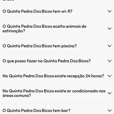
O Quinta Pedra Dos Bicos tem wi-fi?
O Quinta Pedra Dos Bicos tem Wi-Fi.
O Quinta Pedra Dos Bicos aceita animais de
estimação?
O Quinta Pedra Dos Bicos não aceita animais de estimação.
O Quinta Pedra Dos Bicos tem piscina?
Sim, Quinta Pedra Dos Bicos tem piscina (pode ter custo adicional).
O que posso fazer no Quinta Pedra Dos Bicos?
Aqui tem mais info sobre a piscina e outras facilidades.
O Quinta Pedra Dos Bicos oferece as seguintes actividades (algumas
Piscina exterior (temporada de verão)
No Quinta Pedra Dos Bicos existe recepção 24 horas?
podem ser pagas):
Piscina exterior (toda a temporada)
Sim, o Quinta Pedra Dos Bicos tem recepção 24 horas.
Serviço de massagens
No Quinta Pedra Dos Bicos existe ar condicionado nas
áreas comuns?
Sim, o Quinta Pedra Dos Bicos tem ar condicionado nas áreas
O Quinta Pedra Dos Bicos tem bar?
comuns.