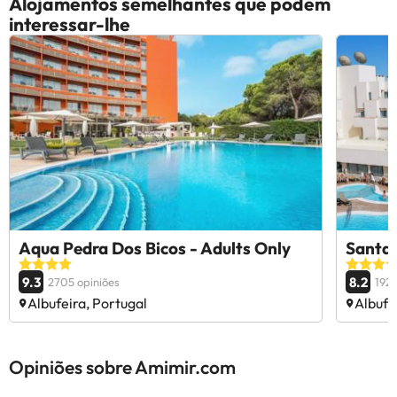
Alojamentos semelhantes que podem
interessar-lhe
Aqua Pedra Dos Bicos - Adults Only
Santa 
9.3
8.2
2705 opiniões
192 
Albufeira, Portugal
Albufe
Opiniões sobre Amimir.com