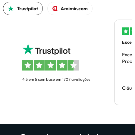
Trustpilot
Amimir.com
Excele
Excel
Proces
4.5 em 5 com base em 1707 avaliações
Cláud