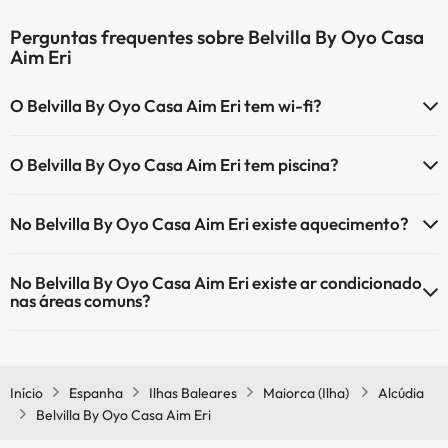
Perguntas frequentes sobre Belvilla By Oyo Casa
Aim Eri
O Belvilla By Oyo Casa Aim Eri tem wi-fi?
O Belvilla By Oyo Casa Aim Eri tem Wi-Fi.
O Belvilla By Oyo Casa Aim Eri tem piscina?
Sim, Belvilla By Oyo Casa Aim Eri tem piscina (pode ter custo
No Belvilla By Oyo Casa Aim Eri existe aquecimento?
adicional). Aqui tem mais info sobre a piscina e outras facilidades.
Sim, o Belvilla By Oyo Casa Aim Eri tem aquecimento nas áreas
Piscina exterior (temporada de verão)
No Belvilla By Oyo Casa Aim Eri existe ar condicionado
comuns.
nas áreas comuns?
Sim, o Belvilla By Oyo Casa Aim Eri tem ar condicionado nas áreas
comuns.
Início
Espanha
Ilhas Baleares
Maiorca (Ilha)
Alcúdia
Belvilla By Oyo Casa Aim Eri