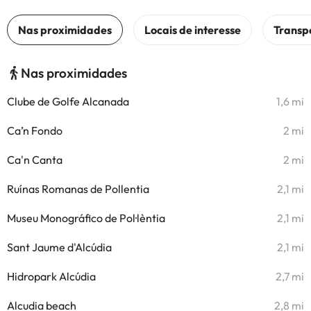
Nas proximidades
Clube de Golfe Alcanada
1,6 mi
Ca’n Fondo
2 mi
Ca'n Canta
2 mi
Ruínas Romanas de Pollentia
2,1 mi
Museu Monográfico de Pol·lèntia
2,1 mi
Sant Jaume d'Alcúdia
2,1 mi
Hidropark Alcúdia
2,7 mi
Alcudia beach
2,8 mi