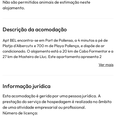
Não são permitidos animais de estimação neste
alojamento.
Descrição da acomodação
Apt BEL encontra-se em Port de Pollensa, a 4 minutos a pé de
Platja d'Albercutx e 700 m de Playa Pollença, e dispõe de ar
condicionado. O alojamento está a 20 km de Cabo Formentor e a
27 km de Mosteiro de Lluc. Este apartamento apresenta 2
quartos, 2 casas de banho, roupa de cama, toalhas, uma
televisão de ecrã plano com canais por satélite, uma cozinha
totalmente equipada e um terraço com vista do mar. Centro
Histórico de Alcudia fica a 10 km de Apt BEL, enquanto Parque
Natural de S'Albufera de Mallorca está a 18 km da propriedade.
Informação jurídica
O aeroporto mais próximo é o Aeroporto de Palma de Maiorca,
que fica a 68 km de Apt BEL.
Esta acomodação é gerida por uma pessoa jurídica. A
Esta propriedade não permite a realização de festas de
prestação do serviço de hospedagem é realizada no âmbito
despedida de solteiros(as) e festas semelhantes.
de uma atividade empresarial ou profissional.
Número de licença: