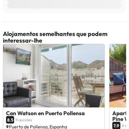
Alojamentos semelhantes que podem
interessar-lhe
Can Watson en Puerto Pollensa
Aparta
Pine W
8.5
9 opiniões
7.9
8 op
Puerto de Pollensa, Espanha