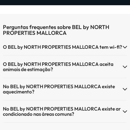
Perguntas frequentes sobre BEL by NORTH
PROPERTIES MALLORCA
O BEL by NORTH PROPERTIES MALLORCA tem wi-fi?
O BEL by NORTH PROPERTIES MALLORCA tem Wi-Fi.
O BEL by NORTH PROPERTIES MALLORCA aceita
animais de estimação?
O BEL by NORTH PROPERTIES MALLORCA não aceita animais de
No BEL by NORTH PROPERTIES MALLORCA existe
estimação.
aquecimento?
Sim, o BEL by NORTH PROPERTIES MALLORCA tem aquecimento
No BEL by NORTH PROPERTIES MALLORCA existe ar
nas áreas comuns.
condicionado nas áreas comuns?
Sim, o BEL by NORTH PROPERTIES MALLORCA tem ar