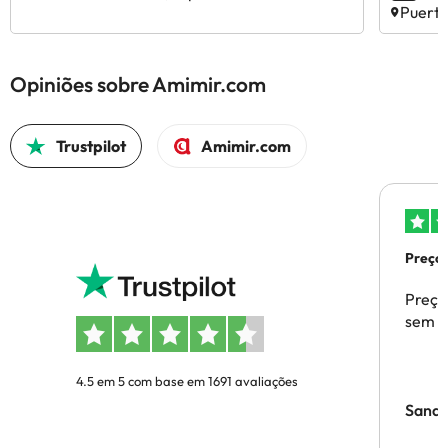
Puerto
Opiniões sobre Amimir.com
Trustpilot
Amimir.com
Preços
Preço
sem p
4.5 em 5 com base em 1691 avaliações
Sandr