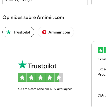
Opiniões sobre Amimir.com
Trustpilot
Amimir.com
Excele
Excel
Proces
4.5 em 5 com base em 1707 avaliações
Cláud