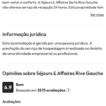
bem-estar e conforto. A Sejours & Affaires Serris Rive Gauche
não oferece serviço de recepção 24 horas. Esta propriedade tem
um quarto especialmente projetado para famílias que inclui um
berço para crianças. Esta propriedade aceita animais de
estimação com peso até 5 kg. Tem estacionamento. Alguns
desses serviços podem incorrer em um custo adicional.
Informação jurídica
Alguns dos serviços detalhados podem ser pagos. Você pode
Esta acomodação é gerida por uma pessoa jurídica. A
verificar suas taxas diretamente no estabelecimento. Esta
prestação do serviço de hospedagem é realizada no âmbito
informação está sujeita a alterações pelo alojamento.
de uma atividade empresarial ou profissional.
Alguns dos serviços indicados podem ter custos adicionais. Pode
consultar os respetivos preços diretamente junto do alojamento.
Opiniões sobre Séjours & Affaires Rive Gauche
Todas as informações desta página estão sujeitas a alterações
por parte do alojamento. Se tiver alguma dúvida, contacte-nos.
Bom
6.9
Baseado em
3575 avaliações