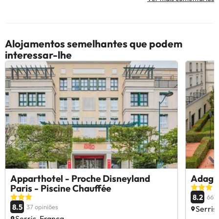
Alojamentos semelhantes que podem
interessar-lhe
Apparthotel - Proche Disneyland
Adagio
Paris - Piscine Chauffée
8.2
6679
8.5
37 opiniões
Serris
Serris, França