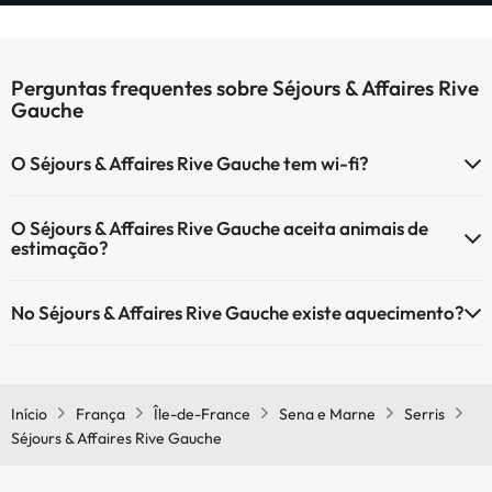
Perguntas frequentes sobre Séjours & Affaires Rive
Gauche
O Séjours & Affaires Rive Gauche tem wi-fi?
O Séjours & Affaires Rive Gauche tem Wi-Fi.
O Séjours & Affaires Rive Gauche aceita animais de
estimação?
O Séjours & Affaires Rive Gauche aceita animais de estimação
No Séjours & Affaires Rive Gauche existe aquecimento?
(sujeito a pedido e com pagamento directo no local). Consulte as
condições.
Sim, o Séjours & Affaires Rive Gauche tem aquecimento nas áreas
comuns.
Início
França
Île-de-France
Sena e Marne
Serris
Séjours & Affaires Rive Gauche