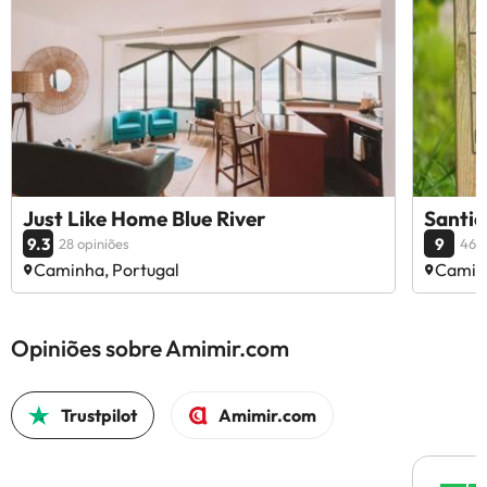
Just Like Home Blue River
Santi
9.3
9
28 opiniões
46 o
Caminha, Portugal
Caminh
Opiniões sobre Amimir.com
Trustpilot
Amimir.com