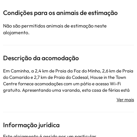
Condições para os animais de estimação
Não são permitidos animais de estimação neste
alojamento.
Descrição da acomodação
Em Caminha, a 2,4 km de Praia da Foz do Minho, 2,6 km de Praia
do Camarido e 2,7 km de Praia do Codesal, House in the Town
Centre fornece acomodações com um pátio e acesso Wi-Fi
gratuito. Apresentando uma varanda, esta casa de férias está
numa área onde os hóspedes podem desfrutar de atividades
como caminhadas e pesca. Esta casa de férias com um terraço e
vista da cidade apresenta 2 quartos, uma sala de estar, uma
televisão de ecrã plano, uma cozinha equipada com frigorífico e
forno, e 1 casa de banho com bidé. Toalhas e roupa de cama são
Informação jurídica
providenciadas nesta casa de férias. Estaleiros Navais de Viana
do Castelo fica a 23 km de House in the Town Centre, enquanto
Este alojamento é gerido por um particular.