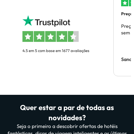
Preços
Preço
sem p
4.5 em 5 com base em 1677 avaliações
Sandr
Quer estar a par de todas as
novidades?
Seja o primeiro a descobrir ofertas de hotéis
fantásticas, dicas de viagem inteligentes e as últimas