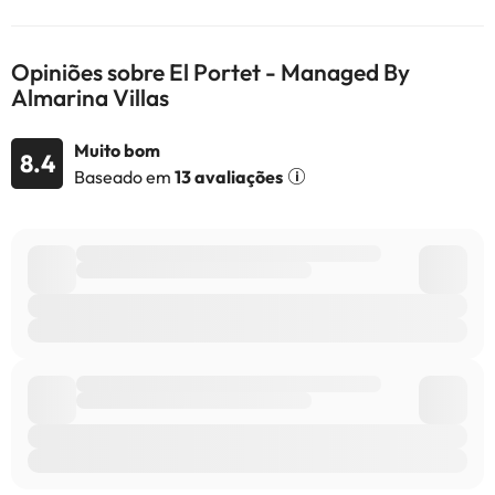
Alguns dos serviços indicados podem ter custos adicionais. Pode
Opiniões sobre El Portet - Managed By
consultar os respetivos preços diretamente junto do alojamento.
Almarina Villas
Todas as informações desta página estão sujeitas a alterações
por parte do alojamento. Se tiver alguma dúvida, contacte-nos.
Muito bom
8.4
Baseado em
13 avaliações