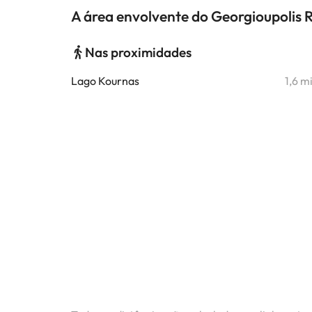
A área envolvente do Georgioupolis 
Nas proximidades
Lago Kournas
1,6 m