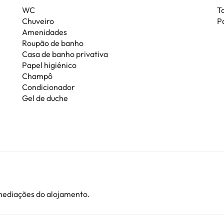
WC
T
Chuveiro
P
Amenidades
Roupão de banho
Casa de banho privativa
Papel higiénico
Champô
Condicionador
Gel de duche
imediações do alojamento.