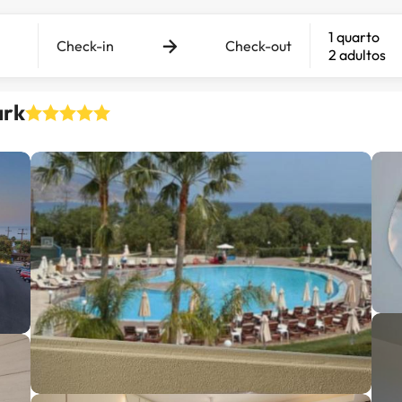
1 quarto
Check-in
Check-out
2 adultos
ark