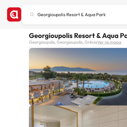
Pesquise
cidade,
hotel
ou
Georgioupolis Resort & Aqua P
destino
Georgioupolis, Georgioupolis, Grécia
Ver no mapa