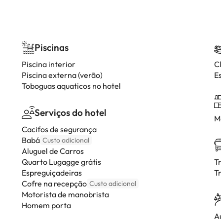
Piscinas
Piscina interior
C
Piscina externa (verão)
E
Toboguas aquaticos no hotel
Serviços do hotel
M
Cacifos de segurança
Babá
Custo adicional
Aluguel de Carros
Quarto Lugagge grátis
T
Espreguiçadeiras
T
Cofre na recepção
Custo adicional
Motorista de manobrista
Homem porta
A