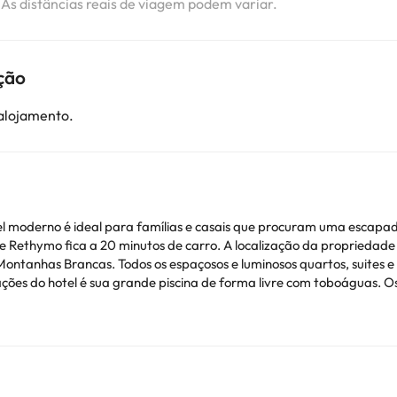
. As distâncias reais de viagem podem variar.
ção
 alojamento.
l moderno é ideal para famílias e casais que procuram uma escapada 
e Rethymo fica a 20 minutos de carro. A localização da propriedade
ntanhas Brancas. Todos os espaçosos e luminosos quartos, suites e d
ações do hotel é sua grande piscina de forma livre com toboáguas. 
scina. O restaurante de estilo buffet serve pratos internacionais e 
 academia de última geração.
ê pode verificar as tarifas diretamente no estabelecimento. Esta in