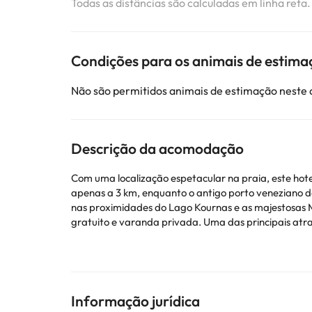
Todas as distâncias são calculadas em linha reta
Condições para os animais de estima
Não são permitidos animais de estimação neste
Descrição da acomodação
Com uma localização espetacular na praia, este hote
apenas a 3 km, enquanto o antigo porto veneziano d
nas proximidades do Lago Kournas e as majestosas Mo
gratuito e varanda privada. Uma das principais atr
no bar principal ou fazer um lanche leve no bar da pi
esportivas inclui quadras de tênis e voleibol e uma
Alguns dos serviços detalhados podem ser pagos. Voc
Informação jurídica