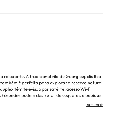
relaxante. A tradicional vila de Georgioupolis fica
 também é perfeita para explorar a reserva natural
uplex têm televisão por satélite, acesso Wi-Fi
Os hóspedes podem desfrutar de coquetéis e bebidas
cretenses. A grande variedade de instalações
formação está sujeita a alterações pelo alojamento.