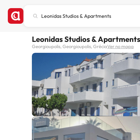
Pesquise
cidade,
hotel
ou
Leonidas Studios & Apartment
destino
Georgioupolis, Georgioupolis, Grécia
Ver no mapa