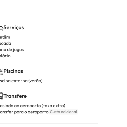
Serviços
ardim
acada
ona de jogos
olário
Piscinas
iscina externa (verão)
Transfere
raslado ao aeroporto (taxa extra)
ransfer para o aeroporto
Custo adicional