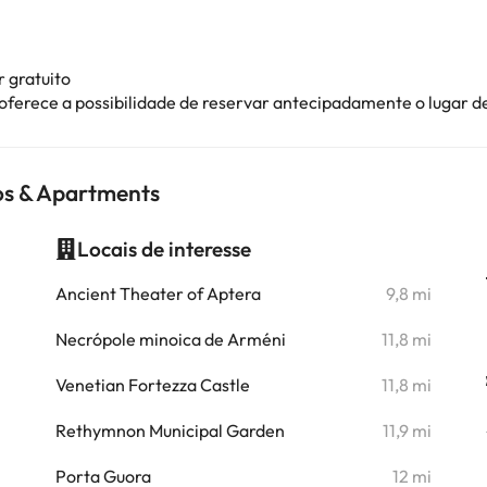
 gratuito
 oferece a possibilidade de reservar antecipadamente o lugar 
os & Apartments
Locais de interesse
i
Ancient Theater of Aptera
9,8 mi
Necrópole minoica de Arméni
11,8 mi
Venetian Fortezza Castle
11,8 mi
Rethymnon Municipal Garden
11,9 mi
Porta Guora
12 mi