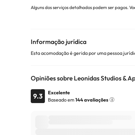
Alguns dos serviços detalhados podem ser pagos. Voc
Alguns dos serviços indicados podem ter custos adic
sujeitas a alterações por parte do alojamento. Se ti
Informação jurídica
Esta acomodação é gerida por uma pessoa jurídic
Opiniões sobre Leonidas Studios & 
Excelente
9.3
Baseado em
144 avaliações