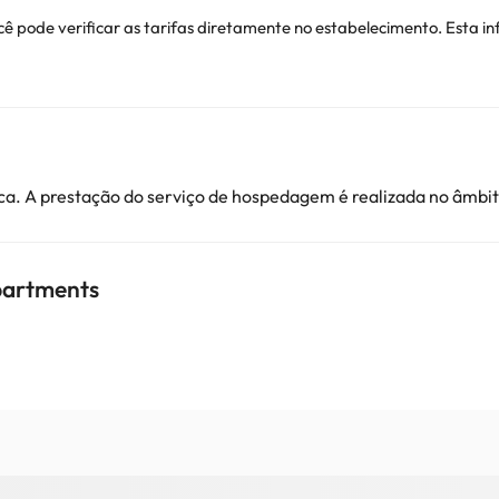
ê pode verificar as tarifas diretamente no estabelecimento. Esta in
ionais. Pode consultar os respetivos preços diretamente junto do al
ver alguma dúvida, contacte-nos.
a. A prestação do serviço de hospedagem é realizada no âmbito
Apartments