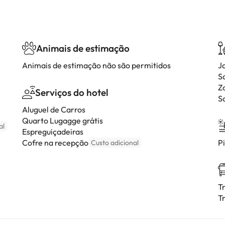
Animais de estimação
Animais de estimação não são permitidos
J
S
Z
Serviços do hotel
S
Aluguel de Carros
Quarto Lugagge grátis
al
Espreguiçadeiras
Cofre na recepção
P
Custo adicional
T
T