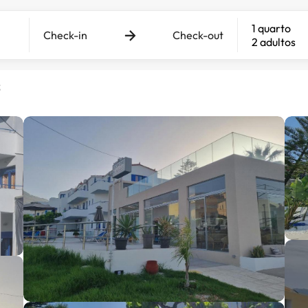
1 quarto
Check-in
Check-out
2 adultos
s