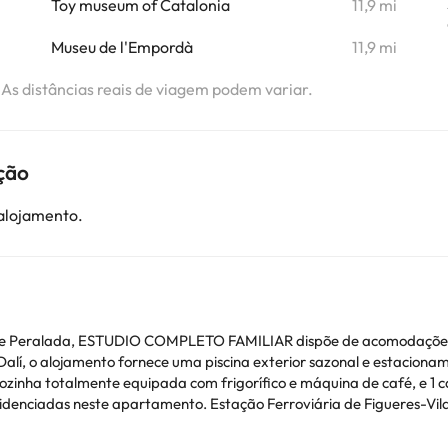
Toy museum of Catalonia
11,9 mi
Museu de l'Empordà
11,9 mi
. As distâncias reais de viagem podem variar.
ção
 alojamento.
fe Peralada, ESTUDIO COMPLETO FAMILIAR dispõe de acomodações 
lojamento fornece uma piscina exterior sazonal e estacionamento privado gratui
ozinha totalmente equipada com frigorífico e máquina de café, e 1 
iária de Figueres-Vilafant fica a 23 km de ESTUDIO COMPLETO
 km de distância. O aeroporto mais próximo é o Aeroporto de Perpig