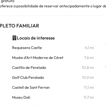
 gratuito
 oferece a possibilidade de reservar antecipadamente o lugar 
MPLETO FAMILIAR
Locais de interesse
i
Requesens Castle
4,1 mi
i
Musée d'Art Moderne de Céret
7,6 mi
i
Castillo de Perelada
10,8 mi
Golf Club Peralada
10,9 mi
Castell de Sant Ferran
11,1 mi
Museu Dali
11,7 mi