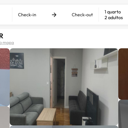
1 quarto
Check-in
Check-out
2 adultos
R
no mapa