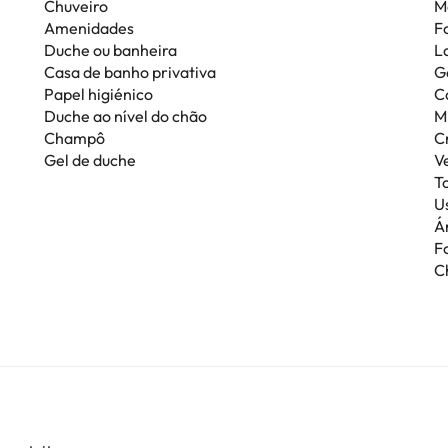
Chuveiro
M
Amenidades
F
Duche ou banheira
L
Casa de banho privativa
G
Papel higiénico
C
Duche ao nível do chão
M
Champô
C
Gel de duche
V
T
Us
Á
F
C