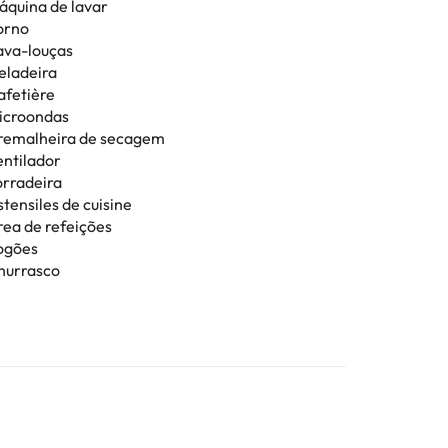
áquina de lavar
orno
ava-louças
eladeira
afetière
icroondas
remalheira de secagem
entilador
orradeira
tensiles de cuisine
rea de refeições
ogões
hurrasco