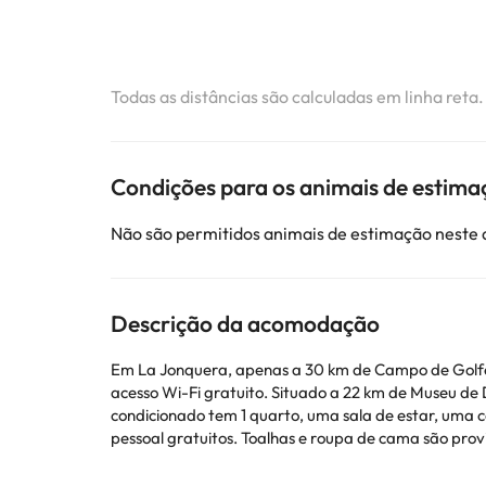
Todas as distâncias são calculadas em linha reta
Condições para os animais de estima
Não são permitidos animais de estimação neste
Descrição da acomodação
Em La Jonquera, apenas a 30 km de Campo de Gol
acesso Wi-Fi gratuito. Situado a 22 km de Museu de Dalí, o a
condicionado tem 1 quarto, uma sala de estar, uma c
pessoal gratuitos. Toalhas e roupa de cama são providenciadas neste apartamento. Estação Ferrov
FAMILIAR, enquanto Collioure Royal Castle fica a 37
COMPLETO FAMILIAR.