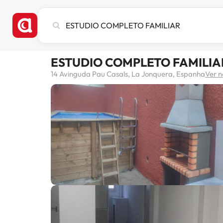
Pesquise
cidade,
hotel
ou
ESTUDIO COMPLETO FAMILIA
destino
14 Avinguda Pau Casals, La Jonquera, Espanha
Ver 