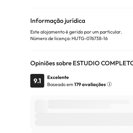
Esta propriedade não permite a realização de festas de despedida de 
chegada. Para isso poderá utilizar a caixa de Pedi
providenciados na sua confirmação. Este alojament
Informação jurídica
Este alojamento é gerido por um particular.
Alguns dos serviços indicados podem ter custos adic
Número de licença: HUTG-076738-16
sujeitas a alterações por parte do alojamento. Se ti
Opiniões sobre ESTUDIO COMPLET
Excelente
9.1
Baseado em
179 avaliações