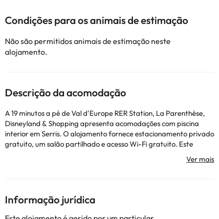
Condições para os animais de estimação
Não são permitidos animais de estimação neste
alojamento.
Descrição da acomodação
A 19 minutos a pé de Val d'Europe RER Station, La Parenthèse,
Disneyland & Shopping apresenta acomodações com piscina
interior em Serris. O alojamento fornece estacionamento privado
gratuito, um salão partilhado e acesso Wi-Fi gratuito. Este
apartamento inclui 1 quarto, kitchenette com um frigorífico e
uma máquina de lavar louça, uma televisão de ecrã plano, uma
área de estar e 1 casa de banho com banheira. Toalhas e roupa
de cama são providenciadas neste apartamento. Os
funcionários da receção falam inglês e francês, e terão todo o
Informação jurídica
prazer em ajudar a qualquer momento do dia. La Parenthèse,
Disneyland & Shopping também disponibiliza um parque infantil
Este alojamento é gerido por um particular.