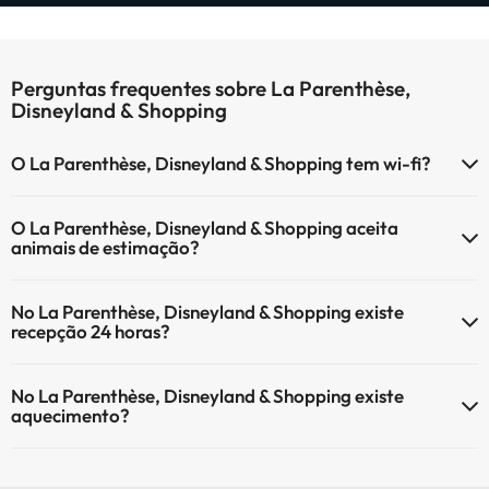
Perguntas frequentes sobre La Parenthèse,
Disneyland & Shopping
O La Parenthèse, Disneyland & Shopping tem wi-fi?
O La Parenthèse, Disneyland & Shopping tem Wi-Fi.
O La Parenthèse, Disneyland & Shopping aceita
animais de estimação?
O La Parenthèse, Disneyland & Shopping não aceita animais de
No La Parenthèse, Disneyland & Shopping existe
estimação.
recepção 24 horas?
Sim, o La Parenthèse, Disneyland & Shopping tem recepção 24
No La Parenthèse, Disneyland & Shopping existe
horas.
aquecimento?
Sim, o La Parenthèse, Disneyland & Shopping tem aquecimento nas
áreas comuns.