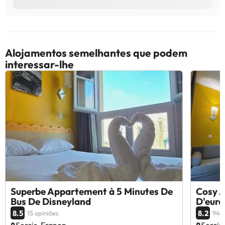
Alojamentos semelhantes que podem
interessar-lhe
Superbe Appartement à 5 Minutes De
Cosy A
Bus De Disneyland
D'euro
8.5
8.2
15 opiniões
94 o