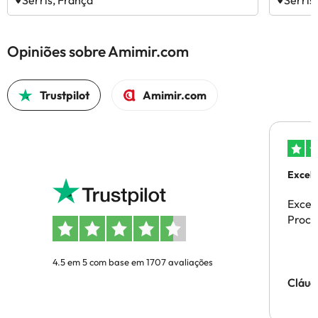
Serris, França
Serris
Opiniões sobre Amimir.com
Trustpilot
Amimir.com
Excele
Excel
Proces
4.5 em 5 com base em 1707 avaliações
Cláud