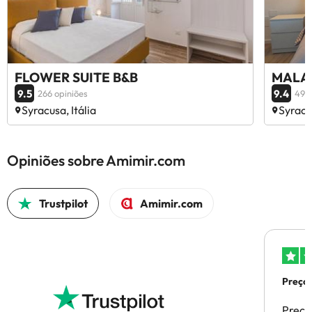
FLOWER SUITE B&B
MALAG
9.5
9.4
266 opiniões
49 o
Syracusa, Itália
Syracus
Opiniões sobre Amimir.com
Trustpilot
Amimir.com
Preços
Preço