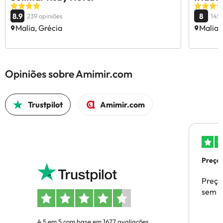
8.9
8
239 opiniões
145 
Malia, Grécia
Malia,
Opiniões sobre Amimir.com
Trustpilot
Amimir.com
Preços
Preço
sem p
4.5 em 5 com base em 1677 avaliações