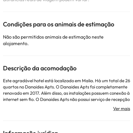
Condições para os animais de estimação
Não são permitidos animais de estimação neste
alojamento.
Descrição da acomodação
Este agradável hotel está localizado em Malia. Há um total de 26
quartos no Danaides Apts. O Danaides Apts foi completamente
renovado em 2017. Além disso, as instalações possuem conexão à
internet sem fio. O Danaides Apts não possui serviço de recepção
24 horas por dia. Além disso, este estabelecimento familiar
oferece berços para crianças, mediante solicitação. Este
alojamento não permite animais de estimação. Além disso, as
instalações têm estacionamento para os hóspedes desfrutarem
de uma estadia mais confortável. .