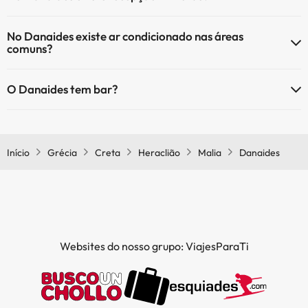
Sim, o Danaides tem recepção 24 horas.
Serviço de massagens
No Danaides existe ar condicionado nas áreas
comuns?
Sim, o Danaides tem ar condicionado nas áreas comuns.
O Danaides tem bar?
Sim, o Danaides tem bar.
Início
Grécia
Creta
Heraclião
Malia
Danaides
Websites do nosso grupo: ViajesParaTi