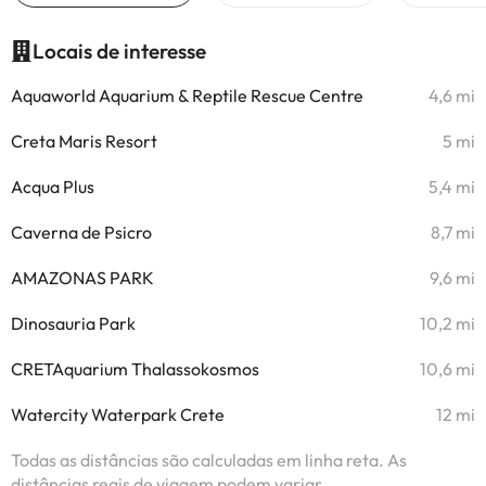
Locais de interesse
Aquaworld Aquarium & Reptile Rescue Centre
4,6 mi
Creta Maris Resort
5 mi
Acqua Plus
5,4 mi
Caverna de Psicro
8,7 mi
AMAZONAS PARK
9,6 mi
Dinosauria Park
10,2 mi
CRETAquarium Thalassokosmos
10,6 mi
Watercity Waterpark Crete
12 mi
Todas as distâncias são calculadas em linha reta. As
distâncias reais de viagem podem variar.