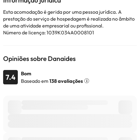
Informação jurídica
Esta acomodação é gerida por uma pessoa jurídica. A
Alguns dos serviços listados podem ser extras que devem ser
prestação do serviço de hospedagem é realizada no âmbito
pagos no hotel. Você pode verificar suas taxas uma vez lá. Esta
de uma atividade empresarial ou profissional.
informação está sujeita a alterações pelo alojamento.
Número de licença: 1039K034A0008101
Alguns dos serviços indicados podem ter custos adicionais. Pode
consultar os respetivos preços diretamente junto do alojamento.
Opiniões sobre Danaides
Todas as informações desta página estão sujeitas a alterações
por parte do alojamento. Se tiver alguma dúvida, contacte-nos.
Bom
7.4
Baseado em
138 avaliações