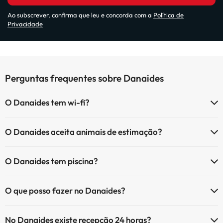
Ao subscrever, confirma que leu e concorda com a
Política de
Privacidade
Perguntas frequentes sobre Danaides
O Danaides tem wi-fi?
O Danaides tem Wi-Fi.
O Danaides aceita animais de estimação?
O Danaides não aceita animais de estimação.
O Danaides tem piscina?
Sim, Danaides tem piscina (pode ter custo adicional). Aqui tem mais
O que posso fazer no Danaides?
info sobre a piscina e outras facilidades.
O Danaides oferece as seguintes actividades (algumas podem ser
Piscina exterior (temporada de verão)
No Danaides existe recepção 24 horas?
pagas):