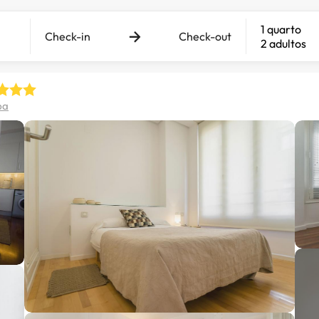
1 quarto
Check-in
Check-out
2 adultos
pa