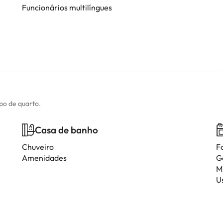
Funcionários multilíngues
ipo de quarto.
Casa de banho
Chuveiro
F
Amenidades
G
M
Us