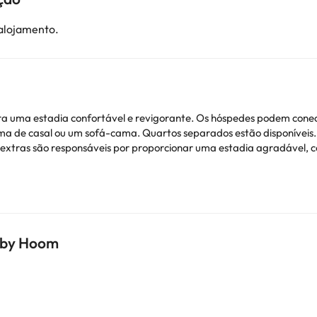
 alojamento.
ra uma estadia confortável e revigorante. Os hóspedes podem conect
ama de casal ou um sofá-cama. Quartos separados estão disponívei
ras são responsáveis por proporcionar uma estadia agradável, com
cê pode verificar as tarifas diretamente no estabelecimento. O aloj
formações estão sujeitas a alterações pelo alojamento.
ionais. Pode consultar os respetivos preços diretamente junto do al
s by Hoom
ver alguma dúvida, contacte-nos.