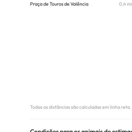
Praça de Touros de Valência
0,4 m
Todas as distâncias são calculadas em linha reta
Condições para os animais de estima