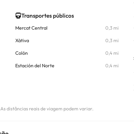
i
Transportes públicos
Mercat Central
0,3 mi
Xàtiva
0,3 mi
Colón
0,4 mi
Estación del Norte
0,4 mi
. As distâncias reais de viagem podem variar.
ção