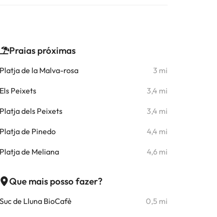
Praias próximas
Platja de la Malva-rosa
3 mi
Els Peixets
3,4 mi
Platja dels Peixets
3,4 mi
Platja de Pinedo
4,4 mi
Platja de Meliana
4,6 mi
Que mais posso fazer?
Suc de Lluna BioCafè
0,5 mi