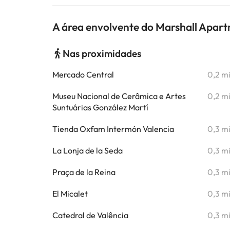
A área envolvente do Marshall Apar
Nas proximidades
Mercado Central
0,2 m
Museu Nacional de Cerâmica e Artes
0,2 m
Suntuárias González Martí
Tienda Oxfam Intermón Valencia
0,3 m
La Lonja de la Seda
0,3 m
Praça de la Reina
0,3 m
El Micalet
0,3 m
Catedral de Valência
0,3 m