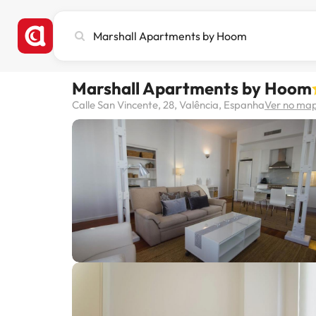
Pesquise
cidade,
hotel
ou
Marshall Apartments by Hoom
destino
Calle San Vincente, 28, Valência, Espanha
Ver no ma