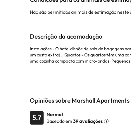
Não são permitidos animais de estimação neste
Descrição da acomodação
Instalações - O hotel dispõe de sala de bagagens pa
um custo extra) .. Quartos - Os quartos têm uma c
uma cozinha compacta com micro-ondas. Pequenos ext
Alguns dos serviços detalhados podem ser pagos. Vo
de catering de acordo com as necessidades. Estas in
Alguns dos serviços indicados podem ter custos adic
Opiniões sobre Marshall Apartment
sujeitas a alterações por parte do alojamento. Se ti
Normal
5.7
Baseado em
39 avaliações