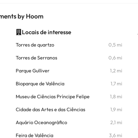
tments by Hoom
Locais de interesse
i
Torres de quartzo
0,5 mi
i
Torres de Serranos
0,6 mi
Parque Gulliver
1,2 mi
i
Bioparque de Valência
1,7 mi
i
Museu de Ciências Príncipe Felipe
1,8 mi
i
Cidade das Artes e das Ciências
1,9 mi
i
Aquário Oceanogràfico
2,1 mi
i
Feira de Valência
3,6 mi