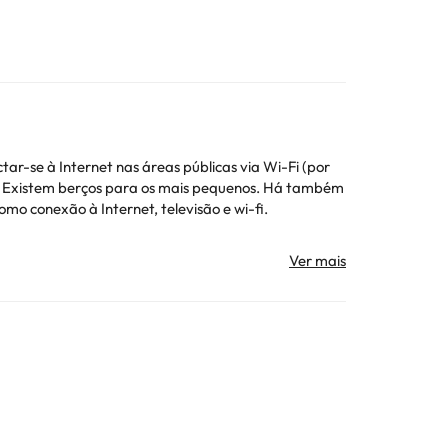
ar-se à Internet nas áreas públicas via Wi-Fi (por
s. Existem berços para os mais pequenos. Há também
o conexão à Internet, televisão e wi-fi.
amento pode alterar a forma como oferece o serviço
ojamento. Todas as informações desta página estão