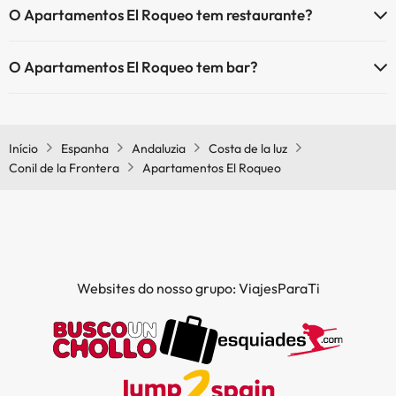
O Apartamentos El Roqueo tem restaurante?
comuns.
Sim, o Apartamentos El Roqueo tem restaurante.
O Apartamentos El Roqueo tem bar?
Sim, o Apartamentos El Roqueo tem bar.
Início
Espanha
Andaluzia
Costa de la luz
Conil de la Frontera
Apartamentos El Roqueo
Websites do nosso grupo: ViajesParaTi