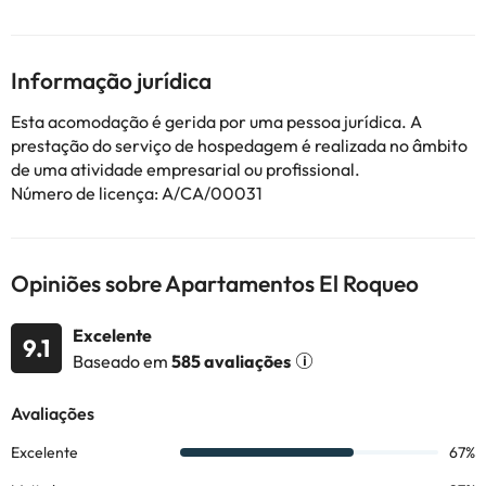
El Roqueo servem pratos tradicionais confeccionados com
produtos locais. Há também um bar de praia aberto no verão.
Alguns dos serviços detalhados podem ser pagos. Você pode
Informação jurídica
consultar as tarifas diretamente no estabelecimento. O
alojamento pode alterar a forma como oferece o seu serviço de
Esta acomodação é gerida por uma pessoa jurídica. A
catering de acordo com as necessidades. Esta informação está
prestação do serviço de hospedagem é realizada no âmbito
sujeita a alterações pelo alojamento.
de uma atividade empresarial ou profissional.
Número de licença: A/CA/00031
Alguns dos serviços indicados podem ter custos adicionais. Pode
consultar os respetivos preços diretamente junto do alojamento.
Todas as informações desta página estão sujeitas a alterações
Opiniões sobre Apartamentos El Roqueo
por parte do alojamento. Se tiver alguma dúvida, contacte-nos.
Excelente
9.1
Baseado em
585 avaliações