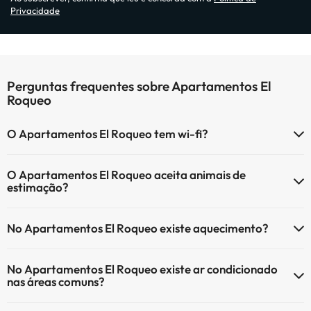
Privacidade
Perguntas frequentes sobre Apartamentos El
Roqueo
O Apartamentos El Roqueo tem wi-fi?
O Apartamentos El Roqueo tem Wi-Fi.
O Apartamentos El Roqueo aceita animais de
estimação?
O Apartamentos El Roqueo não aceita animais de estimação.
No Apartamentos El Roqueo existe aquecimento?
Sim, o Apartamentos El Roqueo tem aquecimento nas áreas
No Apartamentos El Roqueo existe ar condicionado
comuns.
nas áreas comuns?
Sim, o Apartamentos El Roqueo tem ar condicionado nas áreas