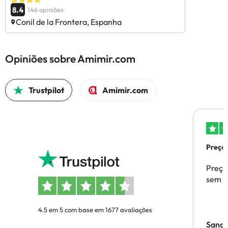
8.4
146 opiniões
Conil de la Frontera, Espanha
Opiniões sobre Amimir.com
Trustpilot
Amimir.com
Preços
Preço
sem p
4.5 em 5 com base em 1677 avaliações
Sandr